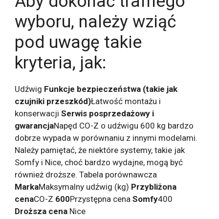
Aby dokonać trafnego
wyboru, należy wziąć
pod uwagę takie
kryteria, jak:
Udźwig
Funkcje bezpieczeństwa (takie jak
czujniki przeszkód)
Łatwość montażu i
konserwacji
Serwis posprzedażowy i
gwarancja
Napęd CO-Z o udźwigu 600 kg bardzo
dobrze wypada w porównaniu z innymi modelami.
Należy pamiętać, że niektóre systemy, takie jak
Somfy i Nice, choć bardzo wydajne, mogą być
również droższe. Tabela porównawcza
Marka
Maksymalny udźwig (kg)
Przybliżona
cena
CO-Z
600
Przystępna cena
Somfy
400
Droższa cena
Nice