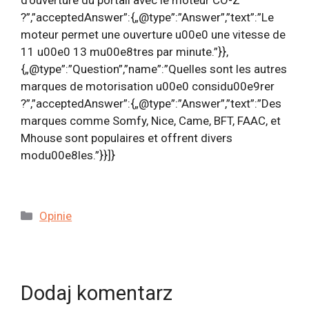
d’ouverture du portail avec le moteur CO-Z
?”,”acceptedAnswer”:{„@type”:”Answer”,”text”:”Le
moteur permet une ouverture u00e0 une vitesse de
11 u00e0 13 mu00e8tres par minute.”}},
{„@type”:”Question”,”name”:”Quelles sont les autres
marques de motorisation u00e0 considu00e9rer
?”,”acceptedAnswer”:{„@type”:”Answer”,”text”:”Des
marques comme Somfy, Nice, Came, BFT, FAAC, et
Mhouse sont populaires et offrent divers
modu00e8les.”}}]}
Kategorie
Opinie
Dodaj komentarz