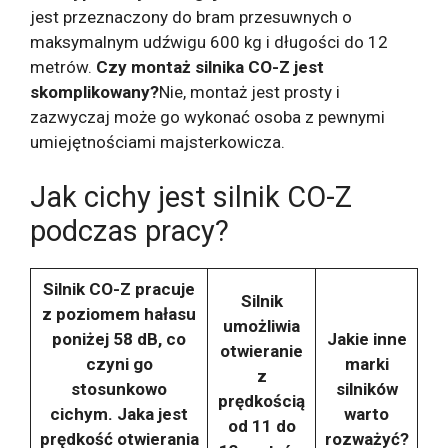
jest przeznaczony do bram przesuwnych o
maksymalnym udźwigu 600 kg i długości do 12
metrów.
Czy montaż silnika CO-Z jest
skomplikowany?
Nie, montaż jest prosty i
zazwyczaj może go wykonać osoba z pewnymi
umiejętnościami majsterkowicza.
Jak cichy jest silnik CO-Z
podczas pracy?
Silnik CO-Z pracuje
Silnik
z poziomem hałasu
umożliwia
poniżej 58 dB, co
Jakie inne
otwieranie
czyni go
marki
z
stosunkowo
silników
prędkością
cichym. Jaka jest
warto
od 11 do
prędkość otwierania
rozważyć?