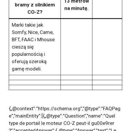
13 metrów
bramy z silnikiem
na minutę.
CO-Z?
Marki takie jak
Somfy, Nice, Came,
BFT, FAAC i Mhouse
cieszą się
popularnością i
oferują szeroką
gamę modeli.
{„@context”:”https://schema.org”,”@type”:”FAQPag
e”,”mainEntity”:[{„@type”:”Question”,”name”:”Quel
type de portail le moteur CO-Z peut-il gu00e9rer
?”,”acceptedAnswer”:{„@type”:”Answer”,”text”:”Le