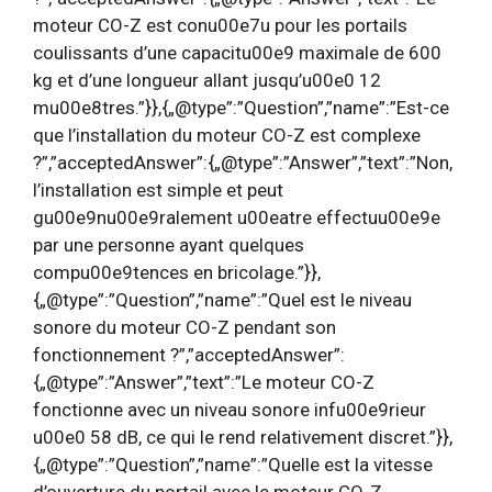
moteur CO-Z est conu00e7u pour les portails
coulissants d’une capacitu00e9 maximale de 600
kg et d’une longueur allant jusqu’u00e0 12
mu00e8tres.”}},{„@type”:”Question”,”name”:”Est-ce
que l’installation du moteur CO-Z est complexe
?”,”acceptedAnswer”:{„@type”:”Answer”,”text”:”Non,
l’installation est simple et peut
gu00e9nu00e9ralement u00eatre effectuu00e9e
par une personne ayant quelques
compu00e9tences en bricolage.”}},
{„@type”:”Question”,”name”:”Quel est le niveau
sonore du moteur CO-Z pendant son
fonctionnement ?”,”acceptedAnswer”:
{„@type”:”Answer”,”text”:”Le moteur CO-Z
fonctionne avec un niveau sonore infu00e9rieur
u00e0 58 dB, ce qui le rend relativement discret.”}},
{„@type”:”Question”,”name”:”Quelle est la vitesse