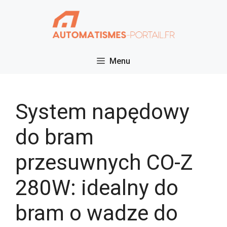
Przejdź
do
treści
Menu
System napędowy
do bram
przesuwnych CO-Z
280W: idealny do
bram o wadze do