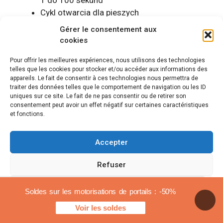
Cykl otwarcia dla pieszych
System automatycznego cofania ARS
Gérer le consentement aux
:I
automatyczne cofanie w przypadku
cookies
napotkania przeszkody
Pour offrir les meilleures expériences, nous utilisons des technologies
DUCO SAFE
:
System bezpieczeństwa
telles que les cookies pour stocker et/ou accéder aux informations des
wykrywania przeszkód
appareils. Le fait de consentir à ces technologies nous permettra de
MIĘKKI ZATRZYMANIE
:
Napęd bramy
traiter des données telles que le comportement de navigation ou les ID
uniques sur ce site. Le fait de ne pas consentir ou de retirer son
zatrzymuje się w obu kierunkach, co
consentement peut avoir un effet négatif sur certaines caractéristiques
zmniejsza prędkość i uniemożliwia
et fonctions.
zamknięcie.
Piloty zdalnego sterowania Ducati z kodem
Accepter
zmiennym gwarantujące najwyższe
bezpieczeństwo przed zakłóceniami
Refuser
radiowymi, które mogą powodować
niepożądane, przypadkowe otwarcia
Voir les préférences
Soldes sur les motorisations de portails : -50%
Działa z 3 rodzajami zasilania: AC 110/230
Voir les soldes
V 60/50 Hz, podtrzymanie bateryjne, panel
Polityka plików cookies
Informacje prawne