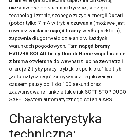
bram
energia słoneczna zapewnia całkowitą
niezależność od sieci elektrycznej, a dzięki
technologii zmniejszonego zużycia energii Ducati
(pobór tylko 7 mA w trybie czuwania (możliwe jest
również zasilanie
napęd bramy
według sektora),
zapewnia długotrwałe działanie w każdych
warunkach pogodowych. Tam
napęd bramy
EVO748 SOLAR firmy Ducati Home
współpracuje
z bramą otwieraną do wewnątrz lub na zewnątrz i
oferuje 2 tryby pracy: tryb „krok po kroku” lub tryb
„automatycznego” zamykania z regulowanym
czasem pauzy od 1 do 100 sekund oraz
zaawansowane funkcje takie jak SOFT STOP, DUCO
SAFE i System automatycznego cofania ARS.
Charakterystyka
techniczna: