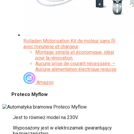
Rolladen Motorisation Kit de moteur sans fil
avec minuterie et chargeur
Montage simple et économique, idéal
pour la rénovation.
Aucune prise de courant nécessaire. –
Aucune alimentation électrique requise
lors de l’installation.
Chargement possible par chargeur avec
Amazon
fiche creuse ou panneau solaire (non
inclus)
Proteco Myflow
Le moteur, le câble de charge et
Jest to również model na 230V.
Wyposażony jest w elektrozamek gwarantujący
bezpieczeństwo.