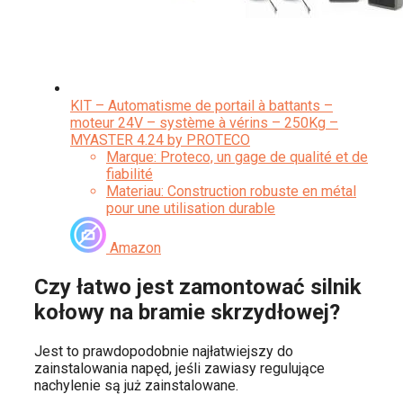
KIT – Automatisme de portail à battants –
moteur 24V – système à vérins – 250Kg –
MYASTER 4.24 by PROTECO
Marque: Proteco, un gage de qualité et de
fiabilité
Materiau: Construction robuste en métal
pour une utilisation durable
Tension: Motorisation fonctionnant sous
une basse tension de 24V pour une
Amazon
sécurité optimale
Design: Motorisation discrète avec
Czy łatwo jest zamontować silnik
montage mural, idéale pour les
kołowy na bramie skrzydłowej?
Jest to prawdopodobnie najłatwiejszy do
zainstalowania napęd, jeśli zawiasy regulujące
nachylenie są już zainstalowane.