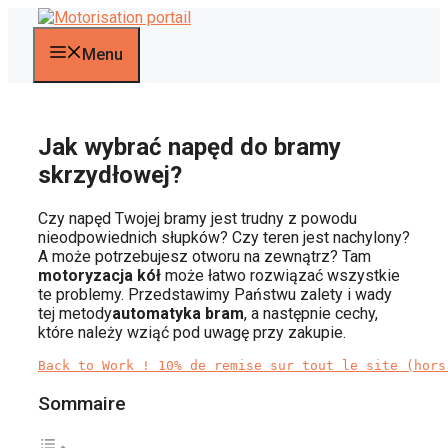
Przejdź
do
treści
Menu
Jak wybrać napęd do bramy
skrzydłowej?
Czy napęd Twojej bramy jest trudny z powodu
nieodpowiednich słupków? Czy teren jest nachylony?
A może potrzebujesz otworu na zewnątrz? Tam
motoryzacja kół
może łatwo rozwiązać wszystkie
te problemy. Przedstawimy Państwu zalety i wady
tej metody
automatyka bram
, a następnie cechy,
które należy wziąć pod uwagę przy zakupie.
Back to Work ! 10% de remise sur tout le site (hors
Sommaire