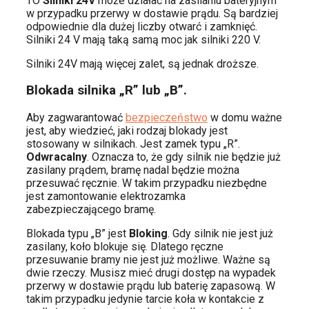
TO
Silniki 24V
może działać na zasilaniu bateryjnym
w przypadku przerwy w dostawie prądu. Są bardziej
odpowiednie dla dużej liczby otwarć i zamknięć.
Silniki 24 V mają taką samą moc jak silniki 220 V.
Silniki 24V mają więcej zalet, są jednak droższe.
Blokada silnika „R” lub „B”.
Aby zagwarantować
bezpieczeństwo
w domu ważne
jest, aby wiedzieć, jaki rodzaj blokady jest
stosowany w silnikach. Jest zamek typu „R”.
Odwracalny
. Oznacza to, że gdy silnik nie będzie już
zasilany prądem, bramę nadal będzie można
przesuwać ręcznie. W takim przypadku niezbędne
jest zamontowanie elektrozamka
zabezpieczającego bramę.
Blokada typu „B” jest
Bloking
. Gdy silnik nie jest już
zasilany, koło blokuje się. Dlatego ręczne
przesuwanie bramy nie jest już możliwe. Ważne są
dwie rzeczy. Musisz mieć drugi dostęp na wypadek
przerwy w dostawie prądu lub baterię zapasową. W
takim przypadku jedynie tarcie koła w kontakcie z