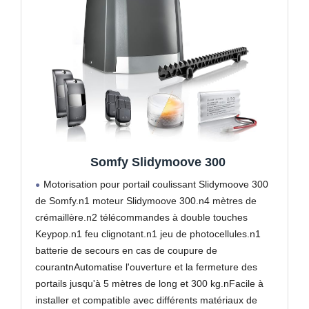
Somfy Slidymoove 300
Motorisation pour portail coulissant Slidymoove 300
de Somfy.n1 moteur Slidymoove 300.n4 mètres de
crémaillère.n2 télécommandes à double touches
Keypop.n1 feu clignotant.n1 jeu de photocellules.n1
batterie de secours en cas de coupure de
courantnAutomatise l'ouverture et la fermeture des
portails jusqu'à 5 mètres de long et 300 kg.nFacile à
installer et compatible avec différents matériaux de