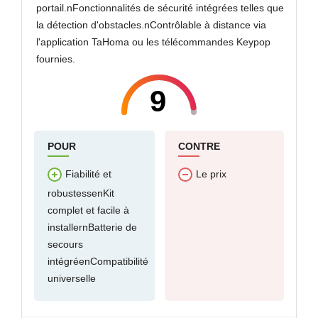
portail.nFonctionnalités de sécurité intégrées telles que
la détection d'obstacles.nContrôlable à distance via
l'application TaHoma ou les télécommandes Keypop
fournies.
9
POUR
CONTRE
Fiabilité et
Le prix
robustessenKit
complet et facile à
installernBatterie de
secours
intégréenCompatibilité
universelle