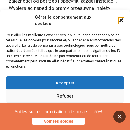
zależności od potrzeb i specyfiki każdej instalacji.
Wybierając napęd do bramy przesuwnej należy
wziąć pod uwagę nie tylko markę, ale także
Gérer le consentement aux
wielkość bramy, wagę, a także warunki
cookies
środowiskowe. Odpowiednio dobrany silnik
Pour offrir les meilleures expériences, nous utilisons des technologies
zapewnia nie tylko lepszą wydajność, ale także
telles que les cookies pour stocker et/ou accéder aux informations des
zwiększa żywotność bramy. Bezpieczeństwo,
appareils. Le fait de consentir à ces technologies nous permettra de
traiter des données telles que le comportement de navigation ou les ID
trwałość i estetyczny wygląd to podstawowe
uniques sur ce site. Le fait de ne pas consentir ou de retirer son
kryteria, które będą kierować wyborem jednej z
consentement peut avoir un effet négatif sur certaines caractéristiques
tych renomowanych marek.
et fonctions.
Dodatkowe opcje, które
Accepter
należy wziąć pod uwagę
Refuser
przy wyborze napędu do
Voir les préférences
Soldes sur les motorisations de portails : -50%
bramy przesuwnej
Voir les soldes
Polityka plików cookies
Informacje prawne