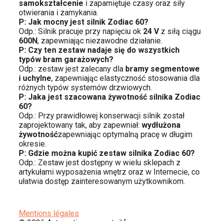
samokształcenie
i zapamiętuje czasy oraz siły
otwierania i zamykania.
P: Jak mocny jest silnik Zodiac 60?
Odp.: Silnik pracuje przy napięciu ok
24 V
z siłą ciągu
600N
, zapewniając niezawodne działanie.
P: Czy ten zestaw nadaje się do wszystkich
typów bram garażowych?
Odp.: zestaw jest zalecany dla
bramy segmentowe
i uchylne
, zapewniając elastyczność stosowania dla
różnych typów systemów drzwiowych.
P: Jaka jest szacowana żywotność silnika Zodiac
60?
Odp.: Przy prawidłowej konserwacji silnik został
zaprojektowany tak, aby zapewniał:
wydłużona
żywotność
zapewniając optymalną pracę w długim
okresie.
P: Gdzie można kupić zestaw silnika Zodiac 60?
Odp.: Zestaw jest dostępny w wielu sklepach z
artykułami wyposażenia wnętrz oraz w Internecie, co
ułatwia dostęp zainteresowanym użytkownikom.
Mentions légales