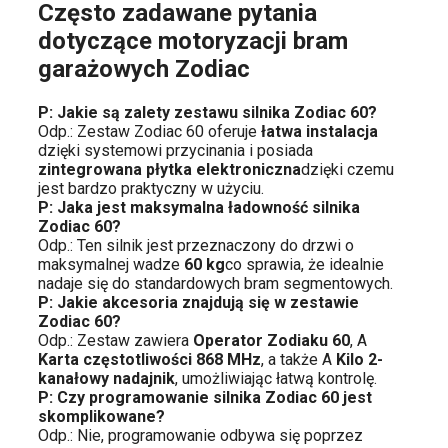
Często zadawane pytania
dotyczące motoryzacji bram
garażowych Zodiac
P: Jakie są zalety zestawu silnika Zodiac 60?
Odp.: Zestaw Zodiac 60 oferuje
łatwa instalacja
dzięki systemowi przycinania i posiada
zintegrowana płytka elektroniczna
dzięki czemu
jest bardzo praktyczny w użyciu.
P: Jaka jest maksymalna ładowność silnika
Zodiac 60?
Odp.: Ten silnik jest przeznaczony do drzwi o
maksymalnej wadze
60 kg
co sprawia, że ​​idealnie
nadaje się do standardowych bram segmentowych.
P: Jakie akcesoria znajdują się w zestawie
Zodiac 60?
Odp.: Zestaw zawiera
Operator Zodiaku 60
, A
Karta częstotliwości 868 MHz
, a także A
Kilo 2-
kanałowy nadajnik
, umożliwiając łatwą kontrolę.
P: Czy programowanie silnika Zodiac 60 jest
skomplikowane?
Odp.: Nie, programowanie odbywa się poprzez