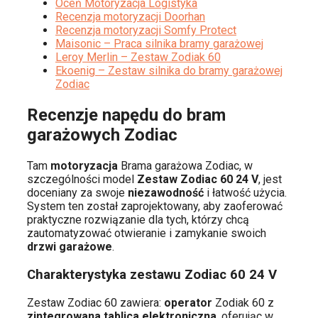
Oceń Motoryzacja Logistyka
Recenzja motoryzacji Doorhan
Recenzja motoryzacji Somfy Protect
Maisonic – Praca silnika bramy garażowej
Leroy Merlin – Zestaw Zodiak 60
Ekoenig – Zestaw silnika do bramy garażowej
Zodiac
Recenzje napędu do bram
garażowych Zodiac
Tam
motoryzacja
Brama garażowa Zodiac, w
szczególności model
Zestaw Zodiac 60 24 V
, jest
doceniany za swoje
niezawodność
i łatwość użycia.
System ten został zaprojektowany, aby zaoferować
praktyczne rozwiązanie dla tych, którzy chcą
zautomatyzować otwieranie i zamykanie swoich
drzwi garażowe
.
Charakterystyka zestawu Zodiac 60 24 V
Zestaw Zodiac 60 zawiera:
operator
Zodiak 60 z
zintegrowana tablica elektroniczna
, oferując w