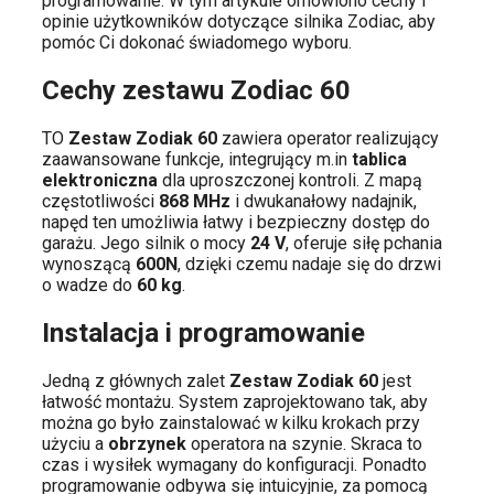
programowanie. W tym artykule omówiono cechy i
opinie użytkowników dotyczące silnika Zodiac, aby
pomóc Ci dokonać świadomego wyboru.
Cechy zestawu Zodiac 60
TO
Zestaw Zodiak 60
zawiera operator realizujący
zaawansowane funkcje, integrujący m.in
tablica
elektroniczna
dla uproszczonej kontroli. Z mapą
częstotliwości
868 MHz
i dwukanałowy nadajnik,
napęd ten umożliwia łatwy i bezpieczny dostęp do
garażu. Jego silnik o mocy
24 V
, oferuje siłę pchania
wynoszącą
600N
, dzięki czemu nadaje się do drzwi
o wadze do
60 kg
.
Instalacja i programowanie
Jedną z głównych zalet
Zestaw Zodiak 60
jest
łatwość montażu. System zaprojektowano tak, aby
można go było zainstalować w kilku krokach przy
użyciu a
obrzynek
operatora na szynie. Skraca to
czas i wysiłek wymagany do konfiguracji. Ponadto
programowanie odbywa się intuicyjnie, za pomocą