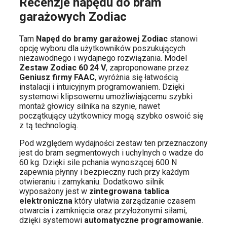
Recenzje napędu do bram
garażowych Zodiac
Tam
Napęd do bramy garażowej Zodiac
stanowi
opcję wyboru dla użytkowników poszukujących
niezawodnego i wydajnego rozwiązania. Model
Zestaw Zodiac 60 24 V
, zaproponowane przez
Geniusz firmy FAAC
, wyróżnia się łatwością
instalacji i intuicyjnym programowaniem. Dzięki
systemowi klipsowemu umożliwiającemu szybki
montaż głowicy silnika na szynie, nawet
początkujący użytkownicy mogą szybko oswoić się
z tą technologią.
Pod względem wydajności zestaw ten przeznaczony
jest do bram segmentowych i uchylnych o wadze do
60 kg. Dzięki sile pchania wynoszącej 600 N
zapewnia płynny i bezpieczny ruch przy każdym
otwieraniu i zamykaniu. Dodatkowo silnik
wyposażony jest w
zintegrowana tablica
elektroniczna
który ułatwia zarządzanie czasem
otwarcia i zamknięcia oraz przyłożonymi siłami,
dzięki systemowi
automatyczne programowanie
.