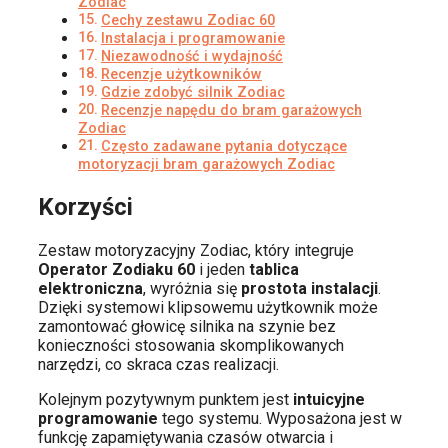
Zodiac
Cechy zestawu Zodiac 60
Instalacja i programowanie
Niezawodność i wydajność
Recenzje użytkowników
Gdzie zdobyć silnik Zodiac
Recenzje napędu do bram garażowych
Zodiac
Często zadawane pytania dotyczące
motoryzacji bram garażowych Zodiac
Korzyści
Zestaw motoryzacyjny Zodiac, który integruje
Operator Zodiaku 60
i jeden
tablica
elektroniczna
, wyróżnia się
prostota instalacji
.
Dzięki systemowi klipsowemu użytkownik może
zamontować głowicę silnika na szynie bez
konieczności stosowania skomplikowanych
narzędzi, co skraca czas realizacji.
Kolejnym pozytywnym punktem jest
intuicyjne
programowanie
tego systemu. Wyposażona jest w
funkcję zapamiętywania czasów otwarcia i