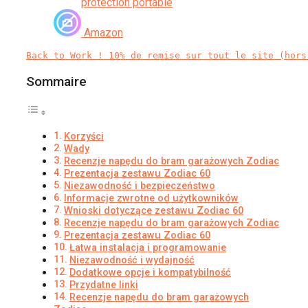
protection portable
PROTECTION COMPLÈTE: Notre bache
bateau pour bateaux de haute qualité pour
Amazon
protéger votre bateau des intempéries
toute l'année a une bonne épaisseur
Back to Work ! 10% de remise sur tout le site (hors
Sommaire
Korzyści
Wady
Recenzje napędu do bram garażowych Zodiac
Prezentacja zestawu Zodiac 60
Niezawodność i bezpieczeństwo
Informacje zwrotne od użytkowników
Wnioski dotyczące zestawu Zodiac 60
Recenzje napędu do bram garażowych Zodiac
Prezentacja zestawu Zodiac 60
Łatwa instalacja i programowanie
Niezawodność i wydajność
Dodatkowe opcje i kompatybilność
Przydatne linki
Recenzje napędu do bram garażowych