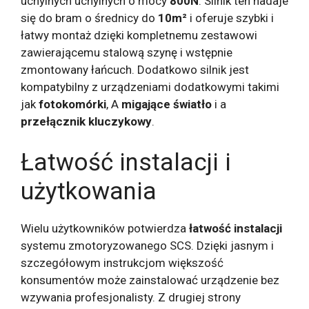
uchylnych uchylnych o mocy
800N
. Silnik ten nadaje
się do bram o średnicy do
10m²
i oferuje szybki i
łatwy montaż dzięki kompletnemu zestawowi
zawierającemu stalową szynę i wstępnie
zmontowany łańcuch. Dodatkowo silnik jest
kompatybilny z urządzeniami dodatkowymi takimi
jak
fotokomórki
, A
migające światło
i a
przełącznik kluczykowy
.
Łatwość instalacji i
użytkowania
Wielu użytkowników potwierdza
łatwość instalacji
systemu zmotoryzowanego SCS. Dzięki jasnym i
szczegółowym instrukcjom większość
konsumentów może zainstalować urządzenie bez
wzywania profesjonalisty. Z drugiej strony