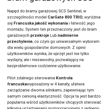
Napęd do bramy garażowej SCS Sentinel, w
szczególności model
CarGate 800 TRIO
, wyróżnia
się
Francuska jakość wykonania
i łatwość jego
montażu. System ten przeznaczony jest do bram
garażowych
przekroje
Lub
nadmierne
przechylenie
, co czyni go uniwersalnym wyborem
dla wielu gospodarstw domowych. Z opinii
użytkowników wynika, że ​​sprzęt jest nie tylko
wydajny, ale i niezawodny, pozwalający na
bezproblemowe codzienne użytkowanie.
Pilot zdalnego sterowania
Kontrola
francuska
wyposażony w 4 kanały, ułatwia
zarządzanie dwoma silnikami, zapewniając tym
samym cenioną elastyczność. Opcja ta jest bardzo
popularna wśród użytkowników chcących sterować
kilkoma urządzeniami motoryzacyjnymi z jednego