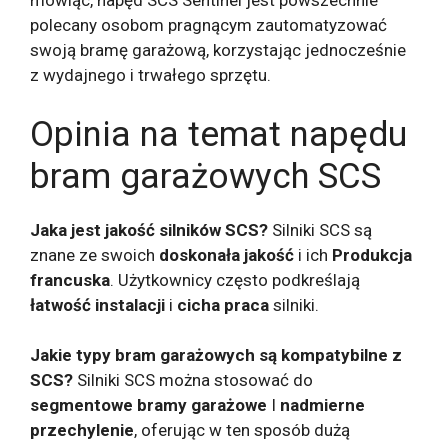
mówiąc, napęd SCS Sentinel jest powszechnie
polecany osobom pragnącym zautomatyzować
swoją bramę garażową, korzystając jednocześnie
z wydajnego i trwałego sprzętu.
Opinia na temat napędu
bram garażowych SCS
Jaka jest jakość silników SCS?
Silniki SCS są
znane ze swoich
doskonała jakość
i ich
Produkcja
francuska
. Użytkownicy często podkreślają
łatwość instalacji
i
cicha praca
silniki.
Jakie typy bram garażowych są kompatybilne z
SCS?
Silniki SCS można stosować do
segmentowe bramy garażowe
I
nadmierne
przechylenie
, oferując w ten sposób dużą