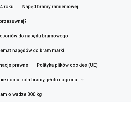
4 roku
Napęd bramy ramieniowej
 przesuwnej?
esoriów do napędu bramowego
 temat napędów do bram marki
macje prawne
Polityka plików cookies (UE)
ie domu: rola bramy, płotu i ogrodu
ram o wadze 300 kg