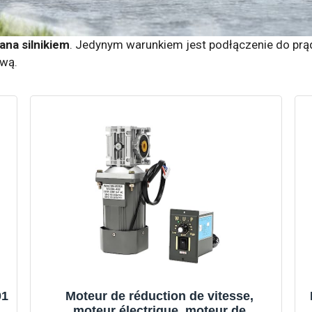
na silnikiem
. Jedynym warunkiem jest podłączenie do prądu.
ywą.
01
Moteur de réduction de vitesse,
moteur électrique, moteur de