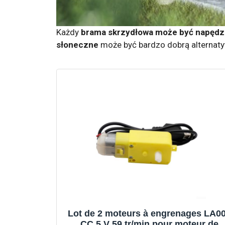
Każdy
brama skrzydłowa może być napędza
słoneczne
może być bardzo dobrą alternat
Lot de 2 moteurs à engrenages LA0
CC 5 V 59 tr/min pour moteur de