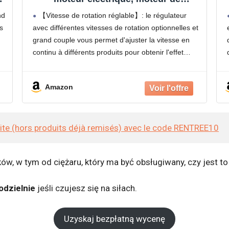
e
transmission avec régulateur de
nd
【Vitesse de rotation réglable】: le régulateur
vitesse, moteur à engrenage CA
s
avec différentes vitesses de rotation optionnelles et
monophasé, réglable, contrôleur de
grand couple vous permet d'ajuster la vitesse en
vitesse
continu à différents produits pour obtenir l'effet
souhaité. La haute puissance de 120 W peut
atteindre une vitesse élevée
Amazon
site (hors produits déjà remisés) avec le code RENTREE10
ów, w tym od ciężaru, który ma być obsługiwany, czy jest t
odzielnie
jeśli czujesz się na siłach.
Uzyskaj bezpłatną wycenę