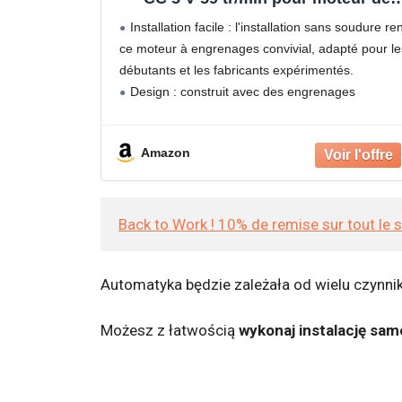
décélération Makerworld compatibl
Installation facile : l'installation sans soudure re
avec les projets robotiques STEM
ce moteur à engrenages convivial, adapté pour le
débutants et les fabricants expérimentés.
Design : construit avec des engrenages
métalliques haute résistance qui durent 50 % plus
longtemps que les modèles standard, offrant
Amazon
Back to Work ! 10% de remise sur tout le 
Automatyka będzie zależała od wielu czynnik
Możesz z łatwością
wykonaj instalację sam