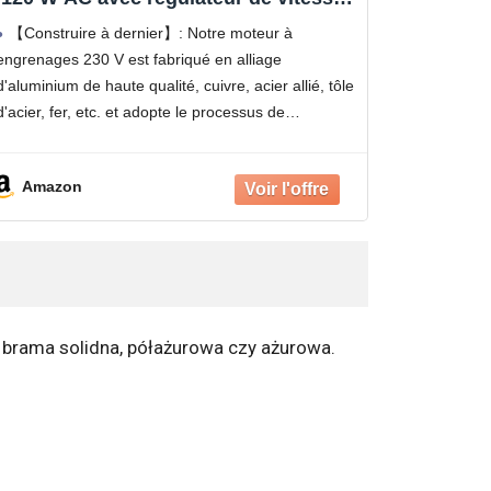
couple élevé, bobine en cuivre pur,
【Construire à dernier】: Notre moteur à
moteur à engrenages réglables 1650
engrenages 230 V est fabriqué en alliage
tr/min 30:1 pour appareils intelligents
d'aluminium de haute qualité, cuivre, acier allié, tôle
d'acier, fer, etc. et adopte le processus de
nitruration des pièces métalliques, de sorte qu'il
présente une résistance à
Amazon
o brama solidna, półażurowa czy ażurowa.