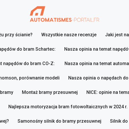
u przy ścianie?
Wszystkie nasze recenzje
Jaki jest n
napędów do bram Schartec:
Nasza opinia na temat napęd
at napędów do bram CO-Z:
Nasza opinia na temat autom
Thomson, porównanie modeli
Nasza opinia o napędach d
 bramy
Montaż bramy przesuwnej
NICE: opinie na te
Najlepsza motoryzacja bram fotowoltaicznych w 2024 r.
wej?
Samonośny silnik do bramy przesuwnej
Silnik d