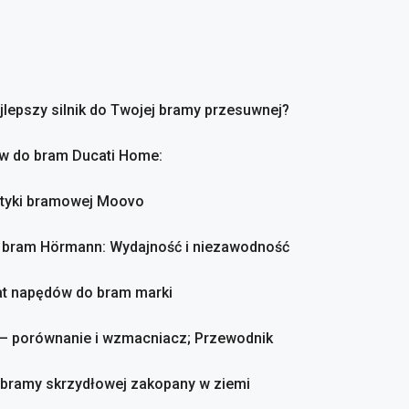
ajlepszy silnik do Twojej bramy przesuwnej?
ów do bram Ducati Home:
atyki bramowej Moovo
o bram Hörmann: Wydajność i niezawodność
mat napędów do bram marki
 – porównanie i wzmacniacz; Przewodnik
o bramy skrzydłowej zakopany w ziemi