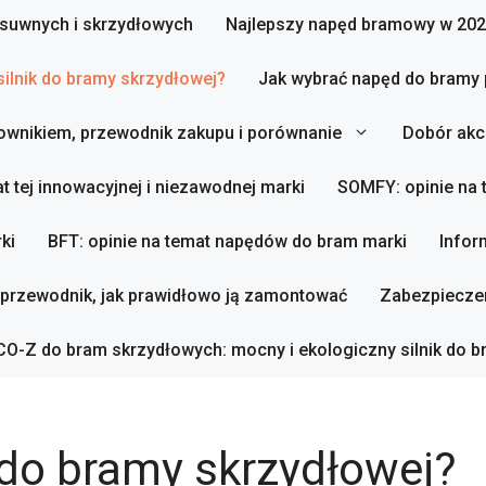
zesuwnych i skrzydłowych
Najlepszy napęd bramowy w 202
silnik do bramy skrzydłowej?
Jak wybrać napęd do bramy
ownikiem, przewodnik zakupu i porównanie
Dobór akc
t tej innowacyjnej i niezawodnej marki
SOMFY: opinie na
ki
BFT: opinie na temat napędów do bram marki
Infor
 przewodnik, jak prawidłowo ją zamontować
Zabezpieczen
O-Z do bram skrzydłowych: mocny i ekologiczny silnik do b
 do bramy skrzydłowej?