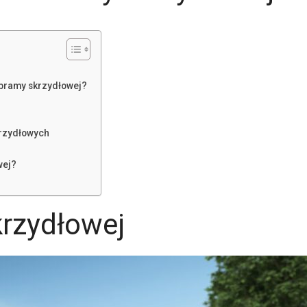
 bramy skrzydłowej?
krzydłowych
wej?
krzydłowej