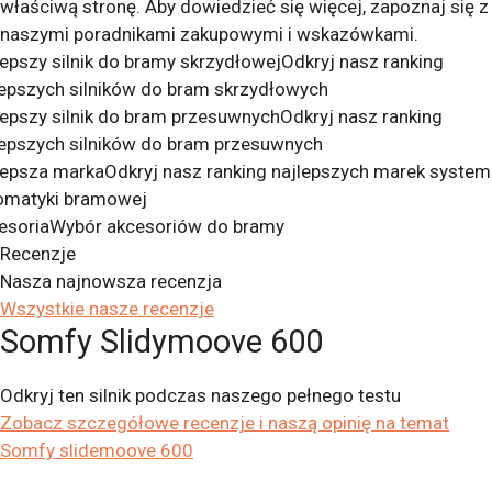
właściwą stronę. Aby dowiedzieć się więcej, zapoznaj się z
naszymi poradnikami zakupowymi i wskazówkami.
lepszy silnik do bramy skrzydłowej
Odkryj nasz ranking
lepszych silników do bram skrzydłowych
lepszy silnik do bram przesuwnych
Odkryj nasz ranking
lepszych silników do bram przesuwnych
lepsza marka
Odkryj nasz ranking najlepszych marek syste
omatyki bramowej
esoria
Wybór akcesoriów do bramy
Recenzje
Nasza najnowsza recenzja
Wszystkie nasze recenzje
Somfy Slidymoove 600
Odkryj ten silnik podczas naszego pełnego testu
Zobacz szczegółowe recenzje i naszą opinię na temat
Somfy slidemoove 600