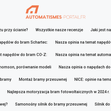
u przy ścianie?
Wszystkie nasze recenzje
Jaki jest n
napędów do bram Schartec:
Nasza opinia na temat napęd
at napędów do bram CO-Z:
Nasza opinia na temat autom
Thomson, porównanie modeli
Nasza opinia o napędach d
 bramy
Montaż bramy przesuwnej
NICE: opinie na te
Najlepsza motoryzacja bram fotowoltaicznych w 2024 r.
wej?
Samonośny silnik do bramy przesuwnej
Silnik d