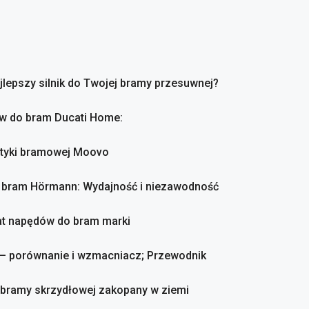
ajlepszy silnik do Twojej bramy przesuwnej?
ów do bram Ducati Home:
atyki bramowej Moovo
o bram Hörmann: Wydajność i niezawodność
mat napędów do bram marki
 – porównanie i wzmacniacz; Przewodnik
o bramy skrzydłowej zakopany w ziemi