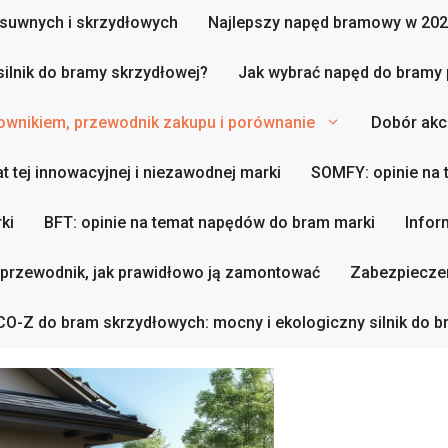
zesuwnych i skrzydłowych
Najlepszy napęd bramowy w 202
silnik do bramy skrzydłowej?
Jak wybrać napęd do bramy
ownikiem, przewodnik zakupu i porównanie
Dobór akc
t tej innowacyjnej i niezawodnej marki
SOMFY: opinie na
ki
BFT: opinie na temat napędów do bram marki
Infor
 przewodnik, jak prawidłowo ją zamontować
Zabezpieczen
O-Z do bram skrzydłowych: mocny i ekologiczny silnik do b