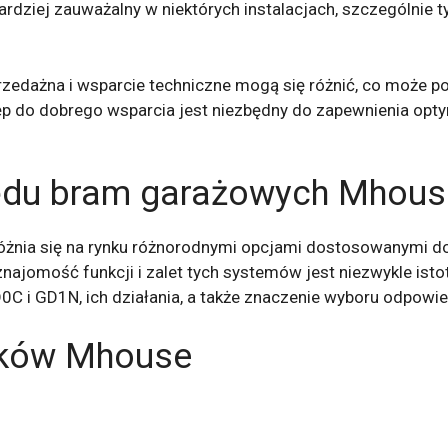
rdziej zauważalny w niektórych instalacjach, szczególnie t
rzedażna i wsparcie techniczne mogą się różnić, co może p
ęp do dobrego wsparcia jest niezbędny do zapewnienia op
pędu bram garażowych Mhous
żnia się na rynku różnorodnymi opcjami dostosowanymi do
 znajomość funkcji i zalet tych systemów jest niezwykle is
0C i GD1N, ich działania, a także znaczenie wyboru odpow
ników Mhouse