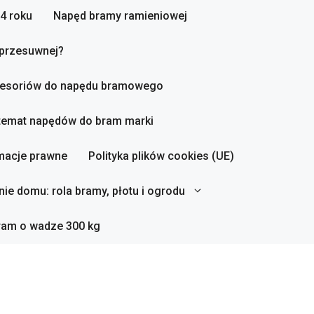
4 roku
Napęd bramy ramieniowej
 przesuwnej?
esoriów do napędu bramowego
 temat napędów do bram marki
macje prawne
Polityka plików cookies (UE)
ie domu: rola bramy, płotu i ogrodu
ram o wadze 300 kg