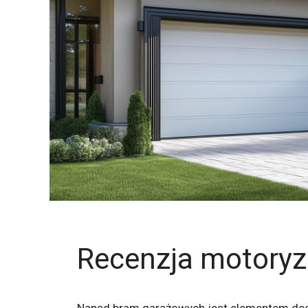
Recenzja motory
Napęd bram garażowych jest elementem decy