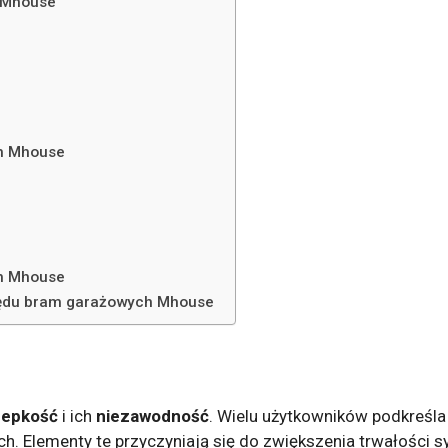
 Mhouse
ch Mhouse
ch Mhouse
pędu bram garażowych Mhouse
zepkość
i ich
niezawodność
. Wielu użytkowników podkreśl
. Elementy te przyczyniają się do zwiększenia trwałości 