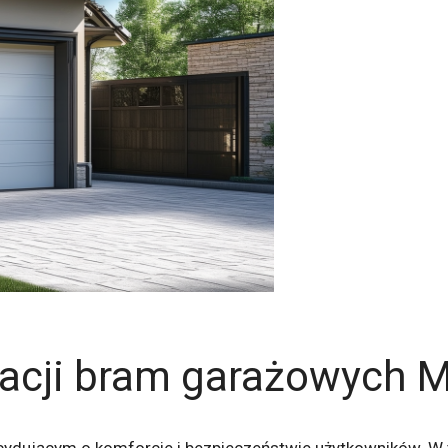
zacji bram garażowych 
dującym o komforcie i bezpieczeństwie użytkowników. W ty