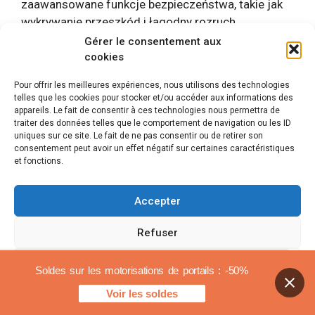
zaawansowane funkcje bezpieczeństwa, takie jak
wykrywanie przeszkód i łagodny rozruch.
Integracja WiFi i klawiatury bezprzewodowej
Gérer le consentement aux
zapewnia znaczną wartość dodaną, zwiększając
cookies
bezpieczeństwo oraz zapewniając większą
Pour offrir les meilleures expériences, nous utilisons des technologies
elastyczność i wygodę. Pomimo konieczności
telles que les cookies pour stocker et/ou accéder aux informations des
instalacji technicznej, zestaw ten jest doskonałym
appareils. Le fait de consentir à ces technologies nous permettra de
traiter des données telles que le comportement de navigation ou les ID
wyborem dla właścicieli domów i zarządców
uniques sur ce site. Le fait de ne pas consentir ou de retirer son
małych mieszkań
automatyka bram
niezawodny i
consentement peut avoir un effet négatif sur certaines caractéristiques
nowoczesny.
et fonctions.
Napęd z ramieniem
Accepter
przegubowym do bram
Refuser
skrzydłowych – Sésame 250
Voir les préférences
– Thomson podłączony do
Soldes sur les motorisations de portails : -50%
smartfona z systemem
Voir les soldes
Polityka plików cookies
Informacje prawne