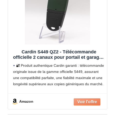
Cardin S449 QZ2 - Télécommande
officielle 2 canaux pour portail et garage -
Réf : TXC449-2P - Codage Learning Code
🔐 Produit authentique Cardin garanti : télécommande
433,92 MHz - Compatible récepteurs S449
originale issue de la gamme officielle S449, assurant
+ 1 Goodies Domobip (Lot de 1)
une compatibilité parfaite, une fiabilité maximale et une
longévité supérieure aux copies génériques du marché.
🔧 Remplacement idéal des anciennes S449 QZ :
modèle 100
Amazon