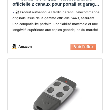
officielle 2 canaux pour portail et garage -
Réf : TXC449-2P - Codage Learning Code
🔐 Produit authentique Cardin garanti : télécommande
433,92 MHz - Compatible récepteurs S449
originale issue de la gamme officielle S449, assurant
+ 1 Goodies Domobip (Lot de 3)
une compatibilité parfaite, une fiabilité maximale et une
longévité supérieure aux copies génériques du marché.
🔧 Remplacement idéal des anciennes S449 QZ :
modèle 100
Amazon