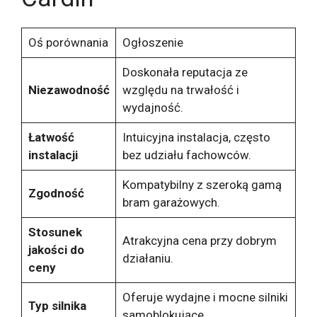
Oś porównania
Ogłoszenie
Doskonała reputacja ze
Niezawodność
względu na trwałość i
wydajność.
Łatwość
Intuicyjna instalacja, często
instalacji
bez udziału fachowców.
Kompatybilny z szeroką gamą
Zgodność
bram garażowych.
Stosunek
Atrakcyjna cena przy dobrym
jakości do
działaniu.
ceny
Oferuje wydajne i mocne silniki
Typ silnika
samoblokujące.