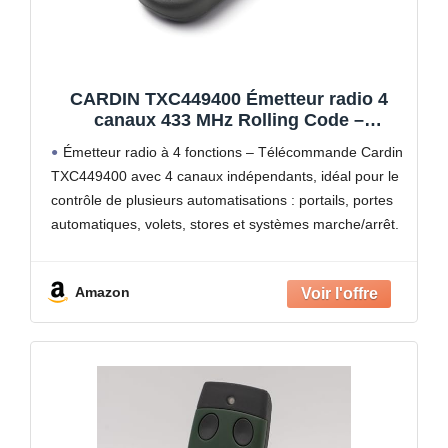
CARDIN TXC449400 Émetteur radio 4
canaux 433 MHz Rolling Code –
Télécommande pour portails
Émetteur radio à 4 fonctions – Télécommande Cardin
automatiques, portes et automatisations
TXC449400 avec 4 canaux indépendants, idéal pour le
– Compatible avec application Cardin
contrôle de plusieurs automatisations : portails, portes
automatiques, volets, stores et systèmes marche/arrêt.
Sécurité avancée Rolling Code : technologie
numérique à quartz 433 MHz
Amazon