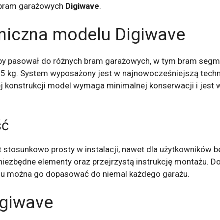
 bram garażowych
Digiwave
.
hniczna modelu Digiwave
aby pasował do różnych bram garażowych, w tym bram segme
5 kg. System wyposażony jest w najnowocześniejszą technol
j konstrukcji model wymaga minimalnej konserwacji i jest 
ść
t stosunkowo prosty w instalacji, nawet dla użytkowników 
iezbędne elementy oraz przejrzystą instrukcję montażu. D
emu można go dopasować do niemal każdego garażu.
igiwave