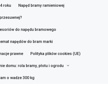
4 roku
Napęd bramy ramieniowej
 przesuwnej?
esoriów do napędu bramowego
 temat napędów do bram marki
macje prawne
Polityka plików cookies (UE)
ie domu: rola bramy, płotu i ogrodu
ram o wadze 300 kg