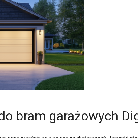
do bram garażowych Di
kszą popularnością ze względu na skuteczność i łatwość 