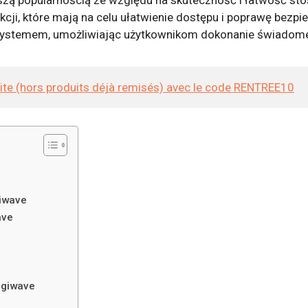
cji, które mają na celu ułatwienie dostępu i poprawę bezp
ystemem, umożliwiając użytkownikom dokonanie świadom
site (hors produits déjà remisés) avec le code RENTREE10
iwave
ave
igiwave