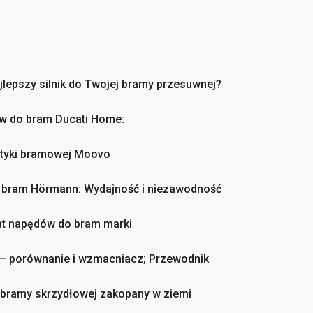
ajlepszy silnik do Twojej bramy przesuwnej?
ów do bram Ducati Home:
atyki bramowej Moovo
o bram Hörmann: Wydajność i niezawodność
mat napędów do bram marki
 – porównanie i wzmacniacz; Przewodnik
o bramy skrzydłowej zakopany w ziemi