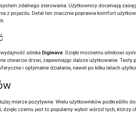
system zdalnego sterowania. Użytkownicy doceniają zasięg 
ia z pojazdu. Detal ten znacznie poprawia komfort użytkow
h.
ć
wydajność silnika
Digiwave
. Dzięki mocnemu silnikowi syst
zne otwarcie drzwi, zapewniając dalsze użytkowanie. Test
ryczne i optymalne działanie, nawet po kilku latach użytk
ków
użej mierze pozytywne. Wielu użytkowników podkreśliło do
acji, dzięki czemu jest to popularny wybór wśród tych, którz