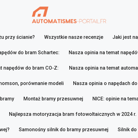
u przy ścianie?
Wszystkie nasze recenzje
Jaki jest n
napędów do bram Schartec:
Nasza opinia na temat napęd
at napędów do bram CO-Z:
Nasza opinia na temat autom
Thomson, porównanie modeli
Nasza opinia o napędach d
 bramy
Montaż bramy przesuwnej
NICE: opinie na te
Najlepsza motoryzacja bram fotowoltaicznych w 2024 r.
wej?
Samonośny silnik do bramy przesuwnej
Silnik d