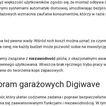
yż większość użytkowników zgodzi się, że montaż odbywa s
innymi systemami automatyki domowej, umożliwiając bezpr
dażowych wzmacnia zaufanie konsumentów, którzy w razie p
a też pewne wady. Wśród nich koszt można uznać za czynni
 cenę, nie każdy budżet może pozwolić sobie na inwestycję 
blemy związane z
niezawodność
pilota, z okazjonalnymi awa
iennego użytkowania. Wreszcie brak ręcznego trybu pracy 
zanie do tworzenia kopii zapasowych.
bram garażowych Digiwave
r, który ułatwi codzienne zadania i poprawi bezpieczeńst
ia się zaawansowanymi funkcjami i niezawodnością. W tym a