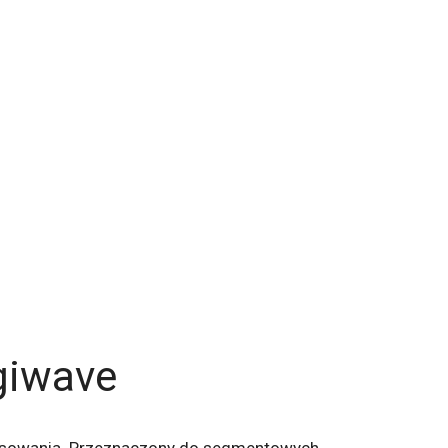
giwave
stosowania. Przeznaczony do segmentowych