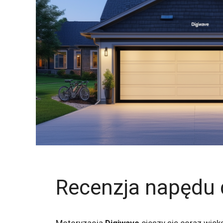
Recenzja napędu 
Motoryzacja
Digiwave
cieszy się coraz wię