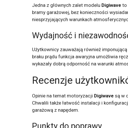
Jedna z głównych zalet modelu
Digiwave
to 
bramy garażowej, bez konieczności wysiadan
niesprzyjających warunkach atmosferycznyc
Wydajność i niezawodnoś
Użytkownicy zauważają również imponującą 
braku prądu funkcja awaryjna umożliwia ręc
wykazały dobrą odporność na warunki atmosfe
Recenzje użytkowni
Opinie na temat motoryzacji
Digiwave
są w d
Chwalili także łatwość instalacji i konfigur
garażową z napędem.
Punkty do poprawy