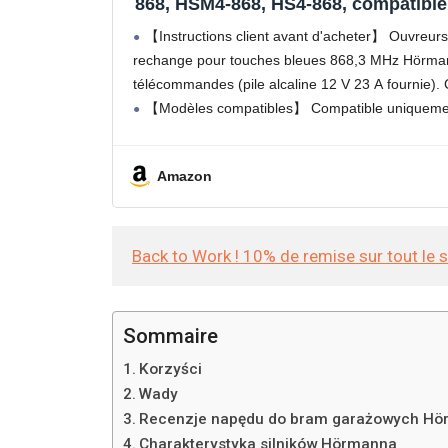
868, HSM4-868, HS4-868, compatible
Hörmann 868,3 MHz, combiné de t
【Instructions client avant d'acheter】 Ouvreur
(2 pièces)
rechange pour touches bleues 868,3 MHz Hörmann
télécommandes (pile alcaline 12 V 23 A fournie). 
【Modèles compatibles】 Compatible uniquemen
Amazon
Back to Work ! 10% de remise sur tout le 
Sommaire
Korzyści
Wady
Recenzje napędu do bram garażowych H
Charakterystyka silników Hörmanna