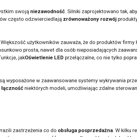
ystkim swoją
niezawodność
. Silniki zaprojektowano tak, a
tów często odzwierciedlają
zrównoważony rozwój
produkty
. Większość użytkowników zauważa, że ​​do produktów firmy
 stosunkowo prosta, nawet dla osób nieposiadających zaawa
unkcje, jak
Oświetlenie LED
przełączalne, co nie tylko popr
nn są wyposażone w zaawansowane systemy wykrywania prze
ż
łączność
niektórych modeli, umożliwiając zdalne sterowan
razili zastrzeżenia co do
obsługa posprzedażna
. W kilku 