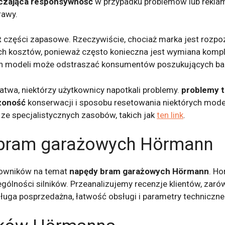
czająca responsywność
w przypadku problemów lub rekla
rawy.
t
części zapasowe. Rzeczywiście, chociaż marka jest rozpoz
 kosztów, ponieważ często konieczna jest wymiana kompl
ch modeli może odstraszać konsumentów poszukujących bar
łatwa, niektórzy użytkownicy napotkali problemy.
problemy 
żoność
konserwacji i sposobu resetowania niektórych model
ze specjalistycznych zasobów, takich jak
ten link
.
 bram garażowych Hörmann
tkowników na temat
napędy bram garażowych Hörmann
. Ho
gólności silników. Przeanalizujemy recenzje klientów, zaró
bsługa posprzedażna, łatwość obsługi i parametry techniczne