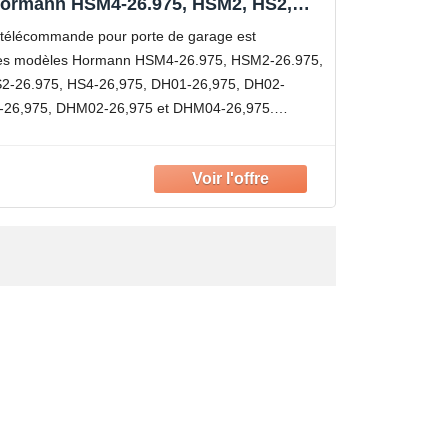
Hörmann HSM4-26.975, HSM2, HS2,
975MHz, Emetteur Portable de
élécommande pour porte de garage est
 Canaux avec Bouton Vert,2 Pack
les modèles Hormann HSM4-26.975, HSM2-26.975,
2-26.975, HS4-26,975, DH01-26,975, DH02-
-26,975, DHM02-26,975 et DHM04-26,975.
e pièce de rechange et non de l'original. Non