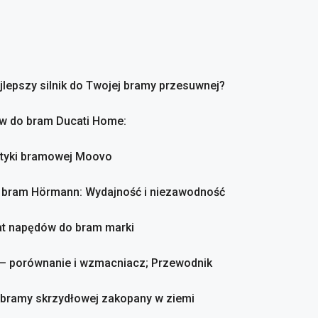
ajlepszy silnik do Twojej bramy przesuwnej?
ów do bram Ducati Home:
atyki bramowej Moovo
o bram Hörmann: Wydajność i niezawodność
mat napędów do bram marki
 – porównanie i wzmacniacz; Przewodnik
o bramy skrzydłowej zakopany w ziemi