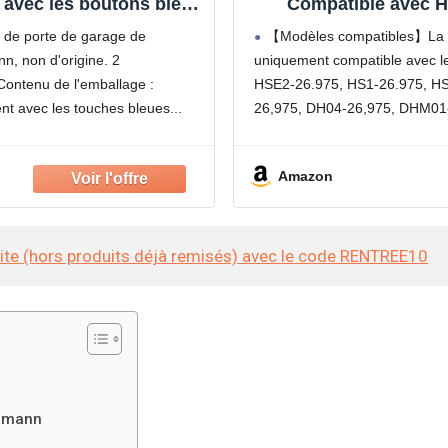
 avec les boutons bleus
Compatible avec 
élécommande de garage
DH01,HM02 26,
s de porte de garage de
【Modèles compatibles】La t
Remplacement à 4
, non d'origine. 2
uniquement compatible avec 
Contenu de l'emballage :
HSE2-26.975, HS1-26.975, HS
t avec les touches bleues
26,975, DH04-26,975, DHM01
Veuillez noter qu'il s'agit d'un
Amazon
site (hors produits déjà remisés) avec le code RENTREE10
örmann