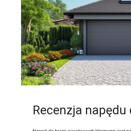
Recenzja napędu
Napęd do bram garażowych Hörmann jest pop