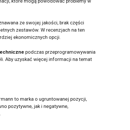
macji, które mogą powodować problemy w
nawana ze swojej jakości, brak części
etnych zestawów. W recenzjach na ten
dziej ekonomicznych opcji.
techniczne
podczas przeprogramowywania
i. Aby uzyskać więcej informacji na temat
rmann to marka o ugruntowanej pozycji,
wno pozytywne, jak i negatywne,
.