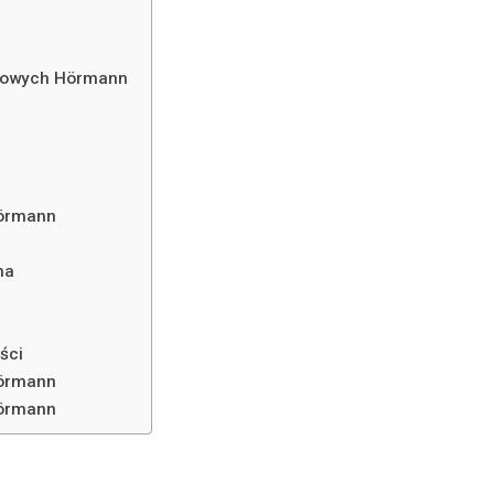
ażowych Hörmann
Hörmann
na
ści
Hörmann
Hörmann