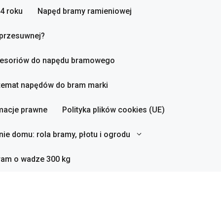
4 roku
Napęd bramy ramieniowej
 przesuwnej?
esoriów do napędu bramowego
 temat napędów do bram marki
macje prawne
Polityka plików cookies (UE)
ie domu: rola bramy, płotu i ogrodu
ram o wadze 300 kg