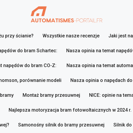
u przy ścianie?
Wszystkie nasze recenzje
Jaki jest n
napędów do bram Schartec:
Nasza opinia na temat napęd
at napędów do bram CO-Z:
Nasza opinia na temat autom
Thomson, porównanie modeli
Nasza opinia o napędach d
 bramy
Montaż bramy przesuwnej
NICE: opinie na te
Najlepsza motoryzacja bram fotowoltaicznych w 2024 r.
wej?
Samonośny silnik do bramy przesuwnej
Silnik d