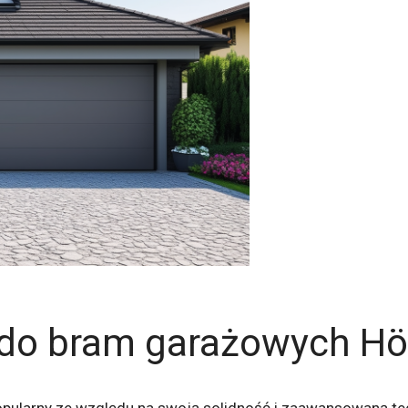
 do bram garażowych H
ularny ze względu na swoją solidność i zaawansowaną tec