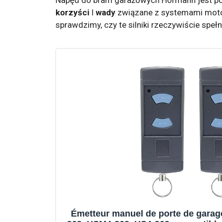
korzyści
I
wady
związane z systemami motor
sprawdzimy, czy te silniki rzeczywiście speł
Émetteur manuel de porte de gara