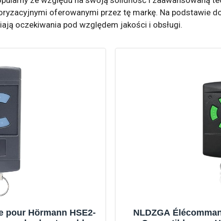
yzacyjnymi oferowanymi przez tę markę. Na podstawie do
niają oczekiwania pod względem jakości i obsługi.
ge pour Hörmann HSE2-
NLDZGA Élécommand