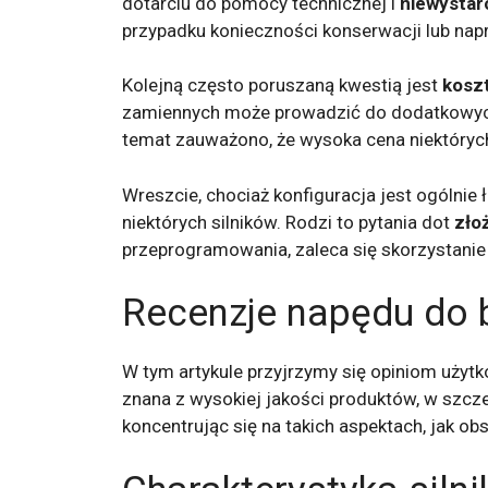
dotarciu do pomocy technicznej i
niewystar
przypadku konieczności konserwacji lub nap
Kolejną często poruszaną kwestią jest
kosz
zamiennych może prowadzić do dodatkowych
temat zauważono, że wysoka cena niektóry
Wreszcie, chociaż konfiguracja jest ogólnie 
niektórych silników. Rodzi to pytania dot
zło
przeprogramowania, zaleca się skorzystanie 
Recenzje napędu do
W tym artykule przyjrzymy się opiniom uży
znana z wysokiej jakości produktów, w szcze
koncentrując się na takich aspektach, jak o