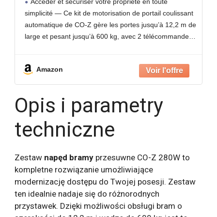
Accéder et sécuriser votre propriété en toute
Automatique avec 2 Télécommandes, 4m
simplicité — Ce kit de motorisation de portail coulissant
Crémaillères, Capteurs Infrarouges
automatique de CO-Z gère les portes jusqu’à 12,2 m de
large et pesant jusqu’à 600 kg, avec 2 télécommandes
et 3 préréglages de fermeture
Amazon
Opis i parametry
techniczne
Zestaw
napęd bramy
przesuwne CO-Z 280W to
kompletne rozwiązanie umożliwiające
modernizację dostępu do Twojej posesji. Zestaw
ten idealnie nadaje się do różnorodnych
przystawek. Dzięki możliwości obsługi bram o