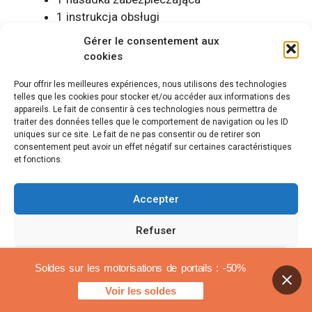
1 instrukcja obsługi
Gérer le consentement aux
Zalety i wady
cookies
Pour offrir les meilleures expériences, nous utilisons des technologies
telles que les cookies pour stocker et/ou accéder aux informations des
Korzyści :
appareils. Le fait de consentir à ces technologies nous permettra de
traiter des données telles que le comportement de navigation ou les ID
Łatwość obsługi dzięki konfigurowalnemu
uniques sur ce site. Le fait de ne pas consentir ou de retirer son
consentement peut avoir un effet négatif sur certaines caractéristiques
miękkiemu startowi i zatrzymaniu
et fonctions.
Obsługuje do
25 pilotów
dodatkowy
Zwiększone bezpieczeństwo dzięki
Accepter
czujnikom podczerwieni wykrywającym
przeszkody
Refuser
Solidna i lekka konstrukcja dzięki osłonom
ze stopu aluminium i ABS
Voir les préférences
Soldes sur les motorisations de portails : -50%
System konfigurowalny i kompatybilny z
Voir les soldes
dodatkowymi akcesoriami
Polityka plików cookies
Informacje prawne