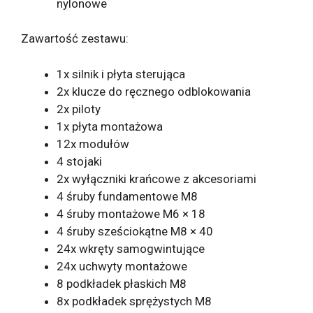
nylonowe
Zawartość zestawu:
1x silnik i płyta sterująca
2x klucze do ręcznego odblokowania
2x piloty
1x płyta montażowa
12x modułów
4 stojaki
2x wyłączniki krańcowe z akcesoriami
4 śruby fundamentowe M8
4 śruby montażowe M6 × 18
4 śruby sześciokątne M8 × 40
24x wkręty samogwintujące
24x uchwyty montażowe
8 podkładek płaskich M8
8x podkładek sprężystych M8