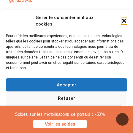
Gérer le consentement aux
cookies
Pour offrir les meilleures expériences, nous utilisons des technologies
telles que les cookies pour stocker et/ou accéder aux informations des
appareils. Le fait de consentir à ces technologies nous permettra de
Recenzje napędu do
traiter des données telles que le comportement de navigation ou les ID
uniques sur ce site. Le fait de ne pas consentir ou de retirer son
consentement peut avoir un effet négatif sur certaines caractéristiques
bram garażowych
et fonctions.
Equinoxe
Accepter
Kiedy szukasz najlepszego rozwiązania do
Refuser
zmotoryzowania A
drzwi garażowe
, marka
Równonoc
wyróżnia się swoją reputacją i jakością
Voir les préférences
Soldes sur les motorisations de portails : -50%
swoich produktów. Silniki oferowane przez
Voir les soldes
Equinoxe zostały zaprojektowane tak, aby spełniać
Polityka plików cookies
Informacje prawne
różnorodne potrzeby konsumentów, niezależnie od