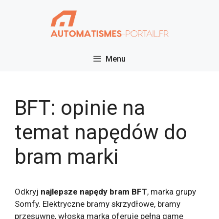
Przejdź
do
treści
Menu
BFT: opinie na
temat napędów do
bram marki
Odkryj
najlepsze napędy bram BFT
, marka grupy
Somfy. Elektryczne bramy skrzydłowe, bramy
przesuwne, włoska marka oferuje pełną gamę