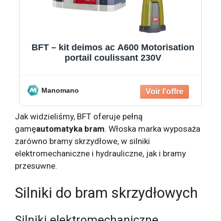
n
BFT – Kit de motorisation de portail
coulissant 24V – Charge maximale 400
kg – Vitesse 12
Manomano
Jak widzieliśmy, BFT oferuje pełną
gamę
automatyka bram
. Włoska marka wyposaża
zarówno bramy skrzydłowe, w silniki
elektromechaniczne i hydrauliczne, jak i bramy
przesuwne.
Silniki do bram skrzydłowych
Silniki elektromechaniczne