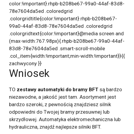
color:!important}.rhpb-b208be67-99a0-44af-83d8-
78e7604da5ed .coloredgrid
.colorgridtitle{color:!important}.rhpb-b208be67-
99a0-44af-83d8-78e7604da5ed .coloredgrid
.colorgridtext{color:!important}@media screen and
(max-width:767.98px){.rhpb-b208be67-99a0-44af-
83d8-78e7604da5ed .smart-scroll-mobile
.col_item{width:!important;min-width:!important}}{{
zachwycony }}
Wniosek
TO
zestawy automatyki do bramy BFT
są bardzo
niezawodne, a jakość jest tam. Asortyment jest
bardzo szeroki, z pewnością znajdziesz silnik
odpowiedni do Twojej bramy przesuwnej lub
skrzydłowej. Automatyka elektromechaniczna lub
hydrauliczna, znajdź najlepsze silniki BFT.