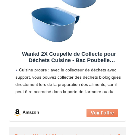
Wankd 2X Coupelle de Collecte pour
Déchets Cuisine - Bac Poubelle
Collecteur pour Plan de Travail -
Cuisine propre : avec le collecteur de déchets avec
Récipient à Accrocher - Meuble de
support, vous pouvez collecter des déchets biologiques
cuisine à suspendre Garbage Corbeille
directement lors de la préparation des aliments, car il
Peut
peut être accroché dans la porte de l'armoire ou du
tiroir. Grâce aux ustensiles de
Amazon