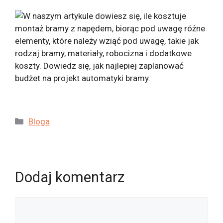
Kategorie
Bloga
Dodaj komentarz
Komentarz