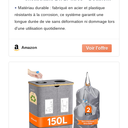
poubelle avec mécanisme de rail
Matériau durable : fabriqué en acier et plastique
silencieux, robuste et résistant à la
résistants à la corrosion, ce système garantit une
corrosion pour armoires de cuisine
longue durée de vie sans déformation ni dommage lors
d'une utilisation quotidienne.
Rangement AMPLE WASTE : deux poubelles de 17
litres offrent une capacité
Amazon