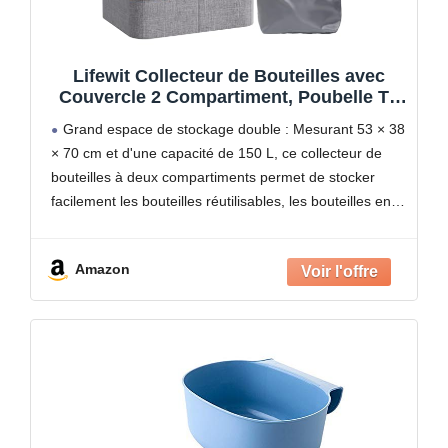
Lifewit Collecteur de Bouteilles avec
Couvercle 2 Compartiment, Poubelle Tri
Selectif pour Plastique, Bouteilles Verre,
Grand espace de stockage double : Mesurant 53 × 38
Poubelle Exterieur de Recyclage avec
× 70 cm et d'une capacité de 150 L, ce collecteur de
Trou, Cuisine Rangement, 150L, Gris
bouteilles à deux compartiments permet de stocker
Clair
facilement les bouteilles réutilisables, les bouteilles en
verre et les conserves,
Amazon