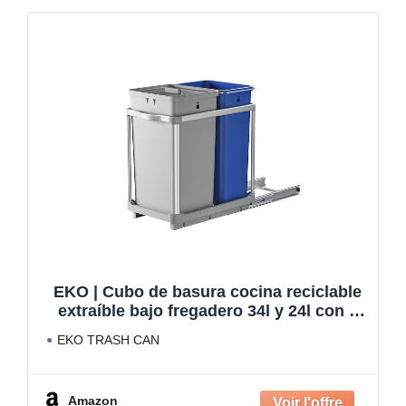
EKO | Cubo de basura cocina reciclable
extraíble bajo fregadero 34l y 24l con 2
compartimentos | Papelera con cierre
EKO TRASH CAN
suave, asa y anillo sujeta bolsa | diseño
compacto y fácil de limpiar
Amazon