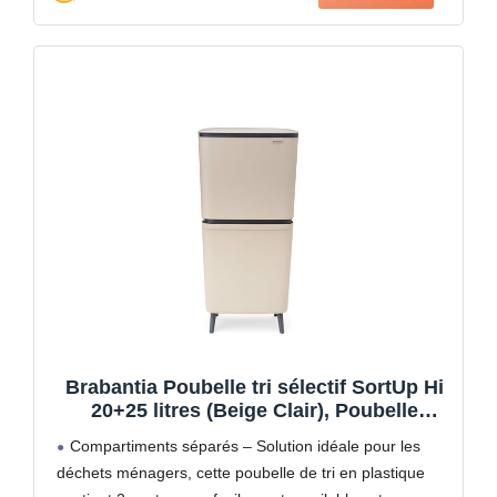
Brabantia Poubelle tri sélectif SortUp Hi
20+25 litres (Beige Clair), Poubelle
cuisine 2 bacs et seaux amovibles,
Compartiments séparés – Solution idéale pour les
Système de tri des déchets haut et étroit
déchets ménagers, cette poubelle de tri en plastique
pour la cuisine, couvercle à fermeture