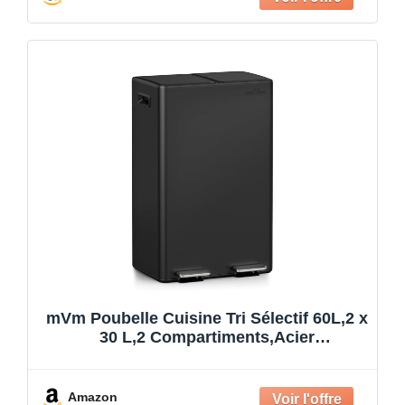
mVm Poubelle Cuisine Tri Sélectif 60L,2 x
30 L,2 Compartiments,Acier
Inoxydable,Poubelle à Pédale avec Seau
Intérieur,Couvercles, Poignées,
Fermeture en Douceur,Hermétique Noir
Amazon