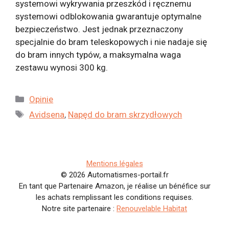
systemowi wykrywania przeszkód i ręcznemu
systemowi odblokowania gwarantuje optymalne
bezpieczeństwo. Jest jednak przeznaczony
specjalnie do bram teleskopowych i nie nadaje się
do bram innych typów, a maksymalna waga
zestawu wynosi 300 kg.
Kategorie
Opinie
Tagi
Avidsena
,
Napęd do bram skrzydłowych
Mentions légales
© 2026 Automatismes-portail.fr
En tant que Partenaire Amazon, je réalise un bénéfice sur
les achats remplissant les conditions requises.
Notre site partenaire :
Renouvelable Habitat