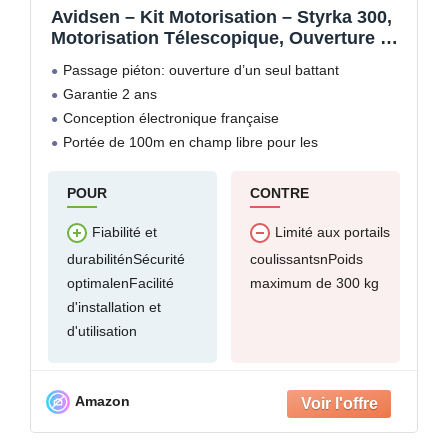
Avidsen – Kit Motorisation – Styrka 300,
Motorisation Télescopique, Ouverture Un
Seul battant, Conception Française,
Passage piéton: ouverture d’un seul battant
Auto-Diagnostic, Portée de 100 m –
Garantie 2 ans
114153
Conception électronique française
Portée de 100m en champ libre pour les
télécommandes
Arrêt automatique sur détection d’obstacle et retour
POUR
CONTRE
en arrière –
Fiabilité et
Limité aux portails
Auto-diagnostic
durabiliténSécurité
coulissantsnPoids
Fonction copie télécommande
optimalenFacilité
maximum de 300 kg
Compatible avec tous types d’interphone
d'installation et
d'utilisation
Amazon