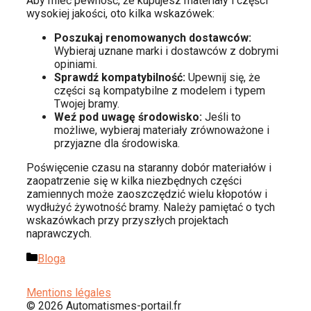
Aby mieć pewność, że kupujesz materiały i części
wysokiej jakości, oto kilka wskazówek:
Poszukaj renomowanych dostawców:
Wybieraj uznane marki i dostawców z dobrymi
opiniami.
Sprawdź kompatybilność:
Upewnij się, że
części są kompatybilne z modelem i typem
Twojej bramy.
Weź pod uwagę środowisko:
Jeśli to
możliwe, wybieraj materiały zrównoważone i
przyjazne dla środowiska.
Poświęcenie czasu na staranny dobór materiałów i
zaopatrzenie się w kilka niezbędnych części
zamiennych może zaoszczędzić wielu kłopotów i
wydłużyć żywotność bramy. Należy pamiętać o tych
wskazówkach przy przyszłych projektach
naprawczych.
Kategorie
Bloga
Mentions légales
© 2026 Automatismes-portail.fr