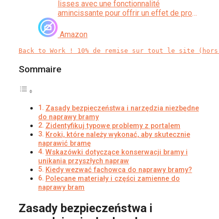
lisses avec une fonctionnalité
amincissante pour offrir un effet de profil
naturel et un contrôle fiable du ventre, des
bras et des cuisses, ce qui le rend idéal
Amazon
pour
Back to Work ! 10% de remise sur tout le site (hors
Sommaire
Zasady bezpieczeństwa i narzędzia niezbędne
do naprawy bramy
Zidentyfikuj typowe problemy z portalem
Kroki, które należy wykonać, aby skutecznie
naprawić bramę
Wskazówki dotyczące konserwacji bramy i
unikania przyszłych napraw
Kiedy wezwać fachowca do naprawy bramy?
Polecane materiały i części zamienne do
naprawy bram
Zasady bezpieczeństwa i