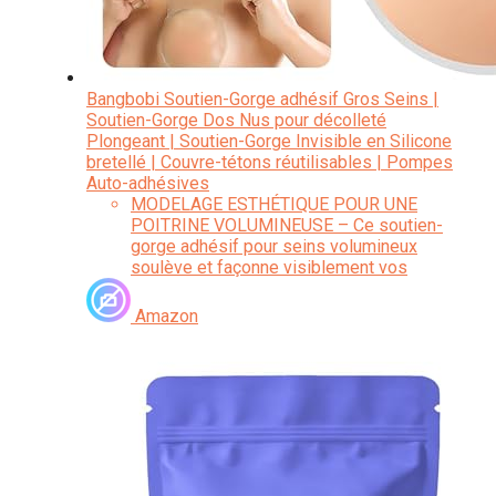
Bangbobi Soutien-Gorge adhésif Gros Seins |
Soutien-Gorge Dos Nus pour décolleté
Plongeant | Soutien-Gorge Invisible en Silicone
bretellé | Couvre-tétons réutilisables | Pompes
Auto-adhésives
MODELAGE ESTHÉTIQUE POUR UNE
POITRINE VOLUMINEUSE – Ce soutien-
gorge adhésif pour seins volumineux
soulève et façonne visiblement vos
seins, créant un décolleté plongeant et
séduisant pour un look parfait sous des
Amazon
vêtements sophistiqués
TENUE PLUS SÛRE ET PLUS
POLYVALENTE –