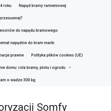
4 roku
Napęd bramy ramieniowej
 przesuwnej?
esoriów do napędu bramowego
 temat napędów do bram marki
macje prawne
Polityka plików cookies (UE)
ie domu: rola bramy, płotu i ogrodu
ram o wadze 300 kg
oryzacji Somfy