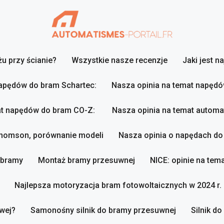
u przy ścianie?
Wszystkie nasze recenzje
Jaki jest n
napędów do bram Schartec:
Nasza opinia na temat napęd
at napędów do bram CO-Z:
Nasza opinia na temat autom
Thomson, porównanie modeli
Nasza opinia o napędach d
 bramy
Montaż bramy przesuwnej
NICE: opinie na te
Najlepsza motoryzacja bram fotowoltaicznych w 2024 r.
wej?
Samonośny silnik do bramy przesuwnej
Silnik d