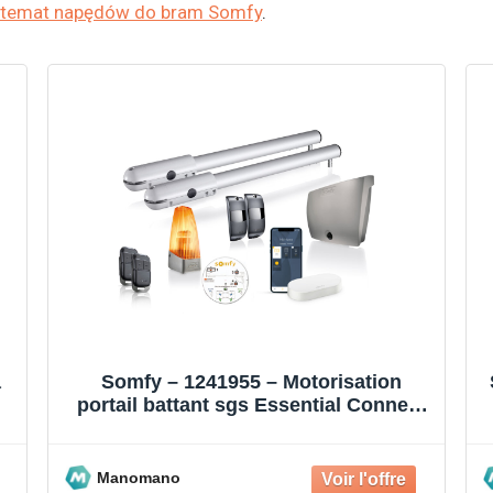
a temat napędów do bram Somfy
.
a
Somfy – 1241955 – Motorisation
portail battant sgs Essential Connect
– Pilotable à distance avec
Manomano