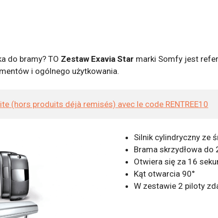
ika do bramy? TO
Zestaw Exavia Star
marki Somfy jest refer
lementów i ogólnego użytkowania.
site (hors produits déjà remisés) avec le code RENTREE10
Silnik cylindryczny ze 
Brama skrzydłowa do 2
Otwiera się za 16 sek
Kąt otwarcia 90°
W zestawie 2 piloty z