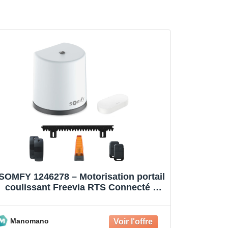
SOMFY 1246278 – Motorisation portail
coulissant Freevia RTS Connecté –
Pilotable à distance avec
Manomano