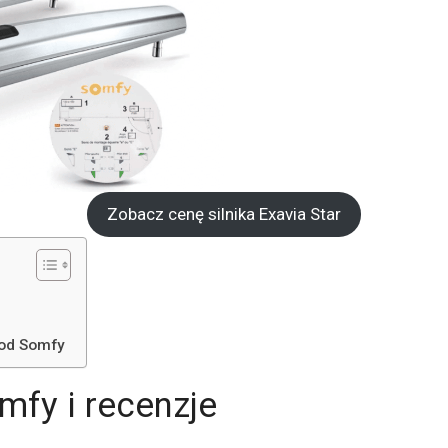
Zobacz cenę silnika Exavia Star
 od Somfy
mfy i recenzje