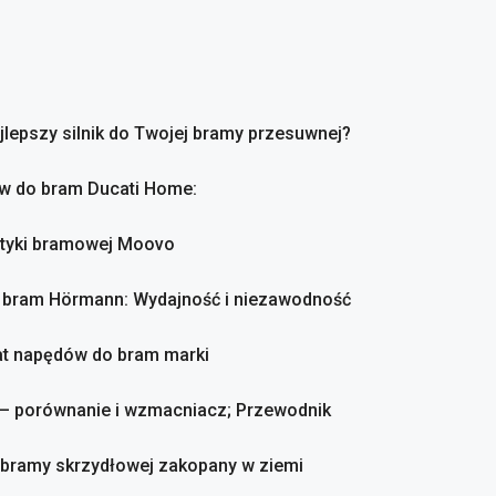
ajlepszy silnik do Twojej bramy przesuwnej?
ów do bram Ducati Home:
atyki bramowej Moovo
o bram Hörmann: Wydajność i niezawodność
mat napędów do bram marki
 – porównanie i wzmacniacz; Przewodnik
o bramy skrzydłowej zakopany w ziemi