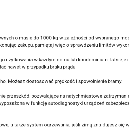
wnych o masie do 1000 kg w zależności od wybranego mode
okonując zakupu, pamiętaj więc o sprawdzeniu limitów wykor
nego użytkowania w każdym domu lub kondominium. Istniej
ałać nawet w przypadku braku prądu.
cicho. Możesz dostosować prędkość i spowolnienie bramy.
ie przeszkód, pozwalające na natychmiastowe zatrzymani
 wyposażona w funkcję autodiagnostyki urządzeń zabezpiec
e, a także system ogrzewania, jeśli zimą znajdujesz się 