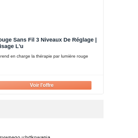
ouge Sans Fil 3 Niveaux De Réglage |
isage L'u
prend en charge la thérapie par lumière rouge
nsywnego użytkowania