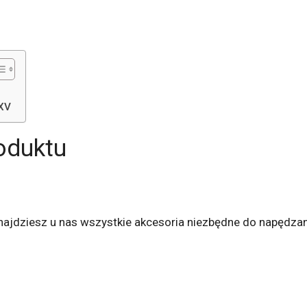
BXV
oduktu
ajdziesz u nas wszystkie akcesoria niezbędne do napędzan