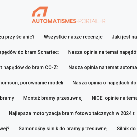
u przy ścianie?
Wszystkie nasze recenzje
Jaki jest n
napędów do bram Schartec:
Nasza opinia na temat napęd
at napędów do bram CO-Z:
Nasza opinia na temat autom
Thomson, porównanie modeli
Nasza opinia o napędach d
 bramy
Montaż bramy przesuwnej
NICE: opinie na te
Najlepsza motoryzacja bram fotowoltaicznych w 2024 r.
wej?
Samonośny silnik do bramy przesuwnej
Silnik d