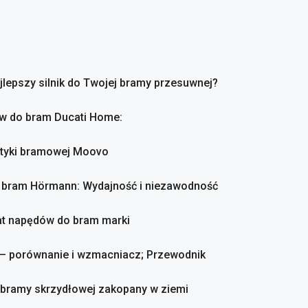
ajlepszy silnik do Twojej bramy przesuwnej?
ów do bram Ducati Home:
atyki bramowej Moovo
o bram Hörmann: Wydajność i niezawodność
mat napędów do bram marki
 – porównanie i wzmacniacz; Przewodnik
o bramy skrzydłowej zakopany w ziemi