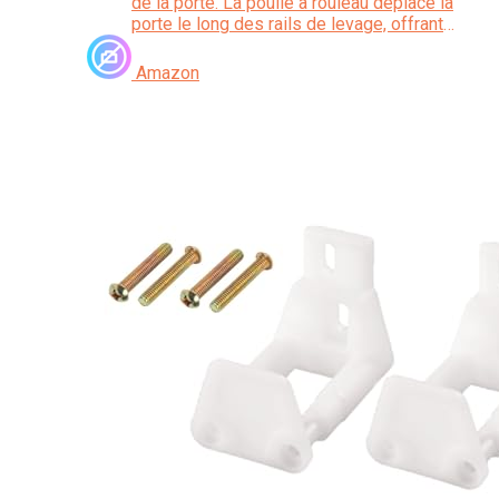
de la porte. La poulie à rouleau déplace la
porte le long des rails de levage, offrant
une expérience de glissement fluide
sans aucun accroc
Amazon