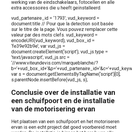
werking van de eindschakelaars, fotocellen en alle
extra accessoires die u heeft geïnstalleerd.
vud_partenaire_id = ‘1793’; vud_keyword =
document.title // Pour que la detection soit basée
sur le titre de la page. Vous pouvez remplacer cette
valeur par des mots clefs. vud_keyword =
encodeURI(vud_keyword); vud_box_id =
‘fe39e92b9e’; var vud_js =
document.createElement(‘script’); vud_js.type =
’text/javascript’; vud_js.src =
‘//www.viteundevis.com/marqueblanche/?
b=’+vud_box_id+’&p=’+vud_partenaire_id+’&c=’+vud_keyw
var s = document.getElementsByTagName(‘script’)[0];
s.parentNode.insertBefore(vud_js, s);
Conclusie over de installatie van
een schuifpoort en de installatie
van de motorisering ervan
Het plaatsen van een schuifpoort en het motoriseren
ervan is een echt project dat goed voorbereid moet