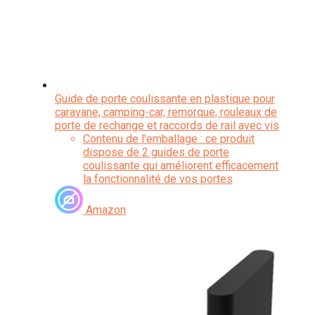
Guide de porte coulissante en plastique pour
caravane, camping-car, remorque, rouleaux de
porte de rechange et raccords de rail avec vis
Contenu de l'emballage : ce produit
dispose de 2 guides de porte
coulissante qui améliorent efficacement
la fonctionnalité de vos portes
coulissantes.
Matériau robuste : fabriqués à partir de
Amazon
plastique robuste, ces guides sont
conçus pour la durabilité, ils fonctionnent