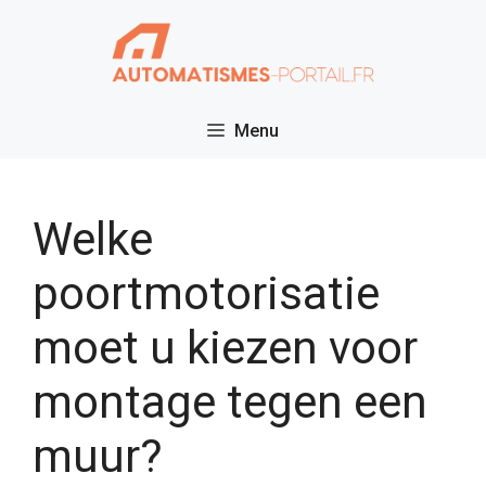
Ga
naar
de
inhoud
Menu
Welke
poortmotorisatie
moet u kiezen voor
montage tegen een
muur?