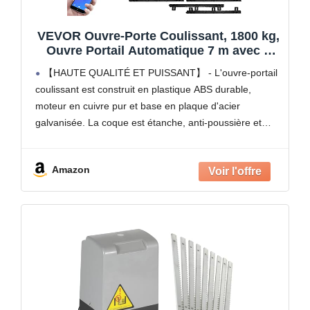
VEVOR Ouvre-Porte Coulissant, 1800 kg,
Ouvre Portail Automatique 7 m avec 4
Télécommandes et Contrôle APP, Moteur
【HAUTE QUALITÉ ET PUISSANT】 - L'ouvre-portail
de Portail Électrique pour Allée Roulante,
coulissant est construit en plastique ABS durable,
Kit Système Sécurité Opérateur de
moteur en cuivre pur et base en plaque d'acier
Portail
galvanisée. La coque est étanche, anti-poussière et
résistante à la corrosion et à la rouille. Le puissant
moteur
Amazon