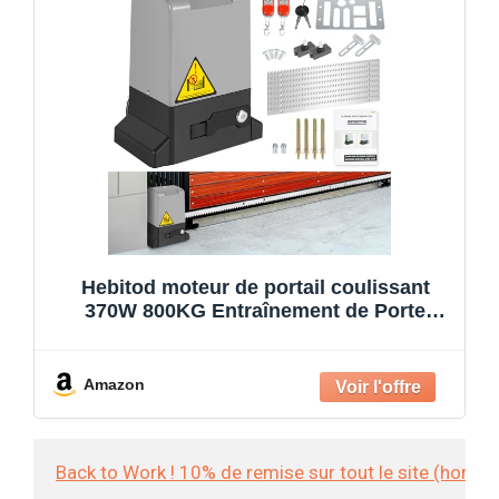
Hebitod moteur de portail coulissant
370W 800KG Entraînement de Porte
Coulissante, avec Fermeture Eclair 4M, 2
Télécommandes et Fonction de
Fermeture Automatique pour Porte de
Amazon
Garage
Back to Work ! 10% de remise sur tout le site (hors