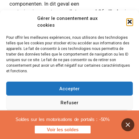
componenten. In dit geval een
motoriseringssysteem
geïntegreerd
Of
cilinder
is
Gérer le consentement aux
wellicht passender.
cookies
Daar
frequentie van gebruik
van uw portaal is ook
Pour offrir les meilleures expériences, nous utilisons des technologies
een belangrijke factor. Kies voor intensief gebruik
telles que les cookies pour stocker et/ou accéder aux informations des
appareils. Le fait de consentir à ces technologies nous permettra de
voor een robuuste en betrouwbare motor. Als u de
traiter des données telles que le comportement de navigation ou les ID
portal minder vaak gebruikt, kan een eenvoudiger
uniques sur ce site. Le fait de ne pas consentir ou de retirer son
model volstaan.
consentement peut avoir un effet négatif sur certaines caractéristiques
et fonctions.
Daar
geografische locatie
van uw woning die
Accepter
kwetsbaar is voor slecht weer zoals wind of regen,
kan de keuze voor het systeem beïnvloeden.
Refuser
Sommige motoren zijn speciaal ontworpen om
extreme weersomstandigheden te weerstaan.
Voir les préférences
Soldes sur les motorisations de portails : -50%
Tenslotte: verwaarloos het belang van
beveiliging
.
Voir les soldes
Cookiebeleid
Juridische mededelingen
Zorg ervoor dat de motor die u kiest ingebouwde