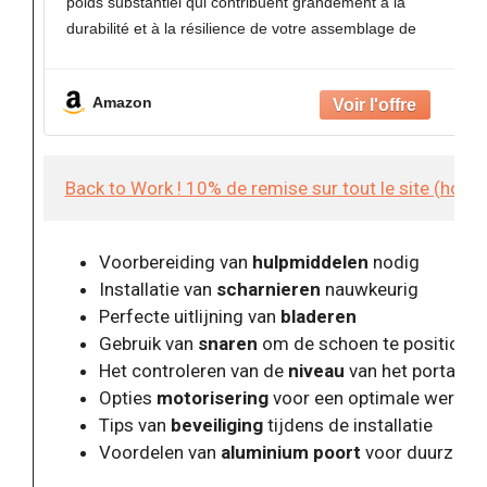
poids substantiel qui contribuent grandement à la
durabilité et à la résilience de votre assemblage de
types.
Ingénieusement conçu pour fournir un ajustement
Amazon
très précis
Back to Work ! 10% de remise sur tout le site (hor
Voorbereiding van
hulpmiddelen
nodig
Installatie van
scharnieren
nauwkeurig
Perfecte uitlijning van
bladeren
Gebruik van
snaren
om de schoen te positione
Het controleren van de
niveau
van het portaal
Opties
motorisering
voor een optimale werkin
Tips van
beveiliging
tijdens de installatie
Voordelen van
aluminium poort
voor duurzaam