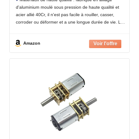
d'aluminium moulé de haute qualité
d'aluminium moulé sous pression de haute qualité et
Convient pour l'emballage, l'impression,
acier allié 40Cr, il n'est pas facile à rouiller, casser,
la nourriture et
corroder ou déformer et a une longue durée de vie. La
surface lisse et
Amazon