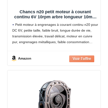
Chancs n20 petit moteur à courant
continu 6V 10rpm arbre longueur 10mm
moteur à engrenages avec moteur de
Petit moteur à engrenages à courant continu n20 pour
boîte de vitesses en métal pour bricolage
DC 6V, petite taille, faible bruit, longue durée de vie,
RC jouets 2PCS
transmission élevée, travail délicat, moteur en cuivre
pur, engrenages métalliques, faible consommation
d'énergie, durable et durable. Faire un moteur à
engrenages
Amazon