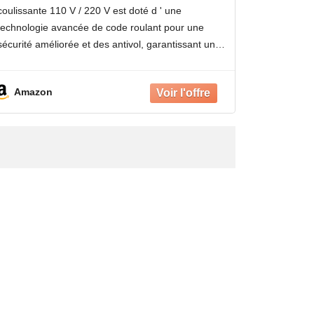
Code Roulant, ne protège Pas Contre
coulissante 110 V / 220 V est doté d ' une
Les surcharges et la poussière,
technologie avancée de code roulant pour une
résiste à la poussière
sécurité améliorée et des antivol, garantissant un
fonctionnement stable dans les ouvre-portes
coulissantes automatiques
Amazon