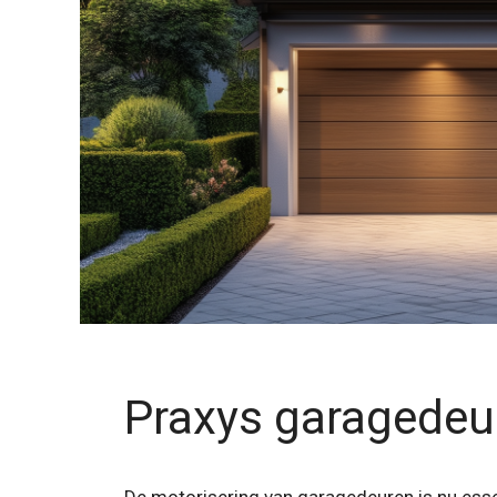
Praxys garagedeu
De motorisering van garagedeuren is nu esse