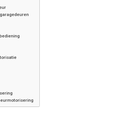
eur
s garagedeuren
sbediening
orisatie
sering
deurmotorisering