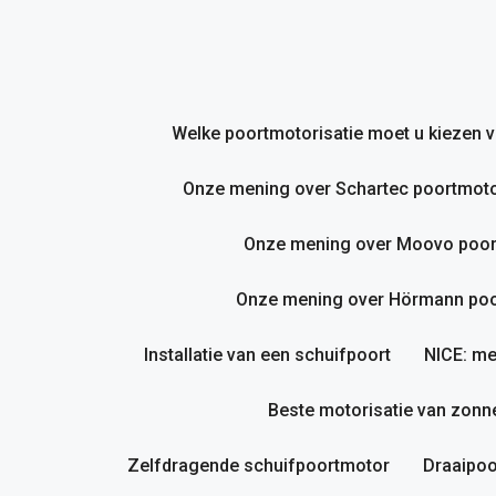
Ga
naar
de
inhoud
Welke poortmotorisatie moet u kiezen
Onze mening over Schartec poortmoto
Onze mening over Moovo poor
Onze mening over Hörmann poor
Installatie van een schuifpoort
NICE: me
Beste motorisatie van zonne
Zelfdragende schuifpoortmotor
Draaipoo