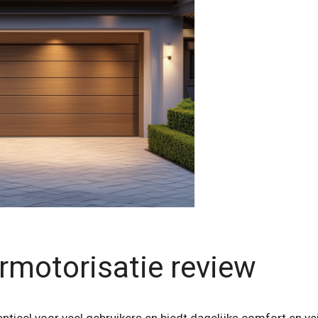
rmotorisatie review
ntieel voor veel gebruikers en biedt dagelijks comfort en v