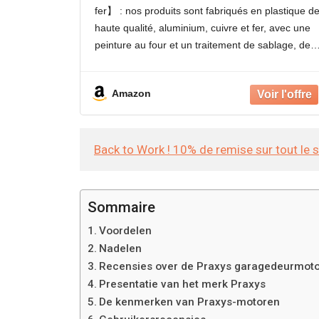
sonore Vitesse nominale 160±20
fer】 : nos produits sont fabriqués en plastique d
tr/min Ratio jusqu'à 3:60 24V
haute qualité, aluminium, cuivre et fer, avec une
peinture au four et un traitement de sablage, de
sorte qu'ils ne sont pas facilement déformés,
Amazon
Back to Work ! 10% de remise sur tout le 
Sommaire
Voordelen
Nadelen
Recensies over de Praxys garagedeurmoto
Presentatie van het merk Praxys
De kenmerken van Praxys-motoren