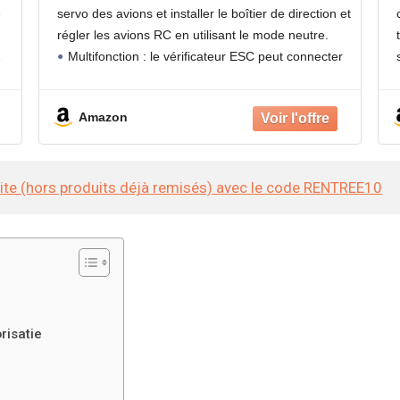
Contrôleur de Moteur Contrôleur de
e
servo des avions et installer le boîtier de direction et
Moteur Modèle Jouet
régler les avions RC en utilisant le mode neutre.
Multifonction : le vérificateur ESC peut connecter
3 servos des hélicoptères CCPM
Amazon
site (hors produits déjà remisés) avec le code RENTREE10
risatie