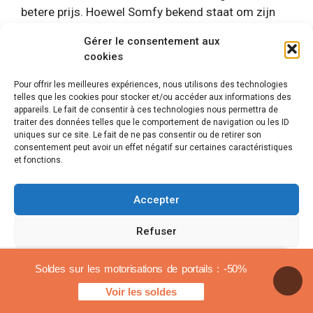
betere prijs. Hoewel Somfy bekend staat om zijn
premium kwaliteit, heeft de prijs-
Gérer le consentement aux
kwaliteitverhouding van Logisty veel gebruikers
cookies
overtuigd. Door effectieve vergelijkingen is het
mogelijk om te zien dat Logisty een uitstekend
Pour offrir les meilleures expériences, nous utilisons des technologies
compromis biedt tussen prestaties en kosten.
telles que les cookies pour stocker et/ou accéder aux informations des
appareils. Le fait de consentir à ces technologies nous permettra de
traiter des données telles que le comportement de navigation ou les ID
Uiteindelijk zijn de recensies over de Logisty
uniques sur ce site. Le fait de ne pas consentir ou de retirer son
consentement peut avoir un effet négatif sur certaines caractéristiques
garagedeurmotorisering over het algemeen
et fonctions.
gunstig. Bent u op zoek naar een praktische en
efficiënte oplossing om uw garagedeur te
Accepter
motoriseren, dan kan Logisty aan uw
verwachtingen voldoen. Voor meer informatie kunt
Refuser
u gespecialiseerde bronnen raadplegen, zoals
SCS
En
Motorisatie+.
Voir les préférences
Soldes sur les motorisations de portails : -50%
Voir les soldes
Cookiebeleid
Juridische mededelingen