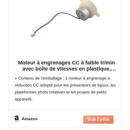
Moteur à engrenages CC à faible tr/min
avec boîte de vitesses en plastique,
couple élevé silencieux pour moteur pour
Contenu de l'emballage : 1 moteur à engrenage à
présentoir à bijoux, châssis de voiture
réduction CC adapté pour les présentoirs de bijoux, les
jouet et scène pour rotation (5 V 20 tr/min
plateformes photo rotatives et les projets de petits
appareils.
Contrôle tr/min : choisissez la bonne rotation pour
votre écran avec des options
Amazon