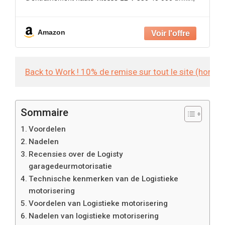
offrant une performance puissante.
Installation facile : les connecteurs de fil à
Amazon
changement
Back to Work ! 10% de remise sur tout le site (hors
Sommaire
Voordelen
Nadelen
Recensies over de Logisty
garagedeurmotorisatie
Technische kenmerken van de Logistieke
motorisering
Voordelen van Logistieke motorisering
Nadelen van logistieke motorisering