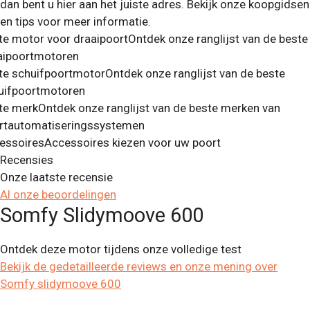
dan bent u hier aan het juiste adres. Bekijk onze koopgidsen
en tips voor meer informatie.
te motor voor draaipoort
Ontdek onze ranglijst van de beste
aipoortmotoren
te schuifpoortmotor
Ontdek onze ranglijst van de beste
uifpoortmotoren
te merk
Ontdek onze ranglijst van de beste merken van
rtautomatiseringssystemen
essoires
Accessoires kiezen voor uw poort
Recensies
Onze laatste recensie
Al onze beoordelingen
Somfy Slidymoove 600
Ontdek deze motor tijdens onze volledige test
Bekijk de gedetailleerde reviews en onze mening over
Somfy slidymoove 600