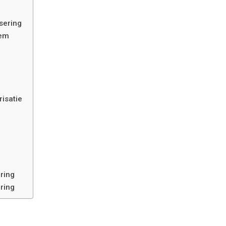
sering
eem
isatie
ring
ring