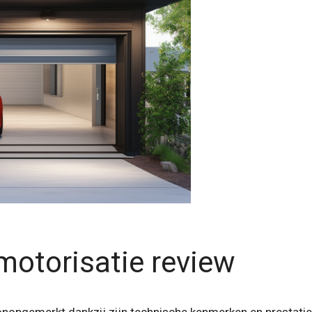
motorisatie review
onopgemerkt dankzij zijn technische kenmerken en prestaties