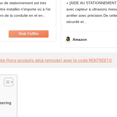
e au de Garage avec
Ultrasons, Aff
ur de stationnement est très
[AIDE AU STATIONNEMENT PR
stance
re installés n'importe où à l'et
avec capteur à ultrasons mesur
ors de la conduite en et en
arrêter avec précision.De cett
sécurité et
Amazon
site (hors produits déjà remisés) avec le code RENTREE10
sering