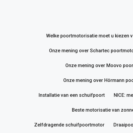
Ga
naar
de
inhoud
Welke poortmotorisatie moet u kiezen
Onze mening over Schartec poortmoto
Onze mening over Moovo poor
Onze mening over Hörmann poor
Installatie van een schuifpoort
NICE: me
Beste motorisatie van zonne
Zelfdragende schuifpoortmotor
Draaipoo