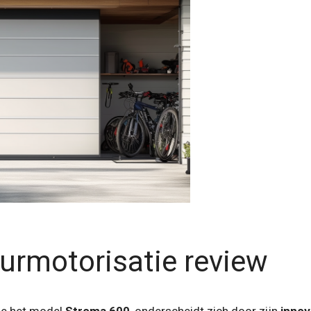
urmotorisatie review
me het model
Stroma 600
, onderscheidt zich door zijn
innov