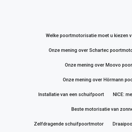
Ga
naar
de
inhoud
Welke poortmotorisatie moet u kiezen
Onze mening over Schartec poortmoto
Onze mening over Moovo poor
Onze mening over Hörmann poor
Installatie van een schuifpoort
NICE: me
Beste motorisatie van zonne
Zelfdragende schuifpoortmotor
Draaipoo