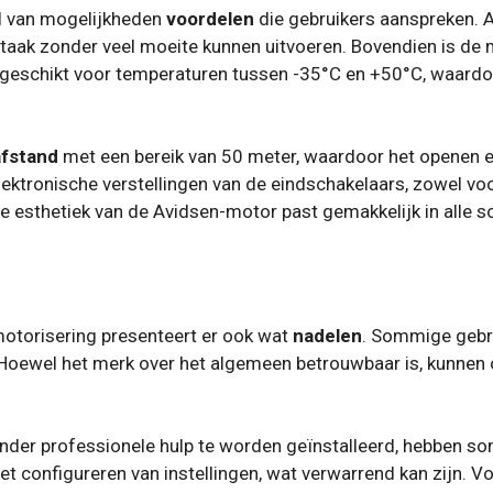
l van mogelijkheden
voordelen
die gebruikers aanspreken. Al
 taak zonder veel moeite kunnen uitvoeren. Bovendien is d
geschikt voor temperaturen tussen -35°C en +50°C, waardoo
afstand
met een bereik van 50 meter, waardoor het openen e
tronische verstellingen van de eindschakelaars, zowel voo
de esthetiek van de Avidsen-motor past gemakkelijk in alle s
otorisering presenteert er ook wat
nadelen
. Sommige gebr
oewel het merk over het algemeen betrouwbaar is, kunnen o
der professionele hulp te worden geïnstalleerd, hebben s
het configureren van instellingen, wat verwarrend kan zijn. V