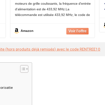
La carte de circuit imprimé peut
moteurs de grille coulissants, la fréquence d'entrée
correspondre à 433,92 MHz Rolling
d'alimentation est de 433,92 MHz.La
Code Remote
télécommande est utilisée 433,92 MHz, le code de
roulement et la puce est HCS301;
2. La gâterie à l'intérieur
Amazon
site (hors produits déjà remisés) avec le code RENTREE10
orisatie