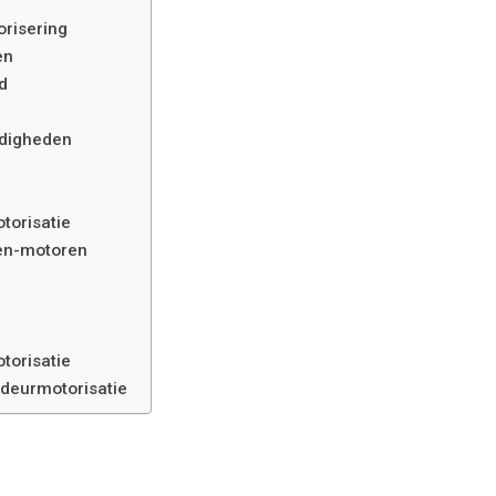
risering
en
d
ndigheden
torisatie
sen-motoren
torisatie
deurmotorisatie