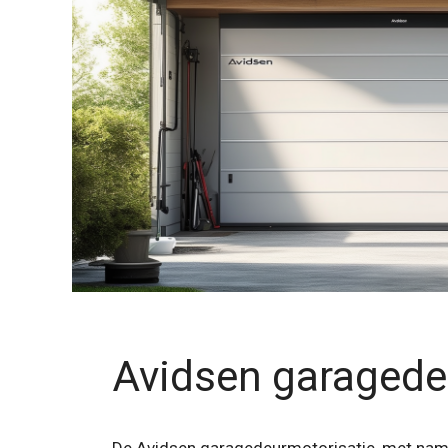
Avidsen garagede
De Avidsen garagedeurmotorisatie, met na