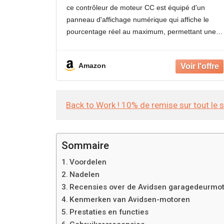
réversible avec affichage en
ce contrôleur de moteur CC est équipé d'un
pourcentage, automatisation
panneau d'affichage numérique qui affiche le
industrielle
pourcentage réel au maximum, permettant une
régulation plus précise. Il dispose également d'un
interrupteur avant/off/arrière triphasé qui permet
Amazon
d'inverser facilement
Back to Work ! 10% de remise sur tout le 
Sommaire
Voordelen
Nadelen
Recensies over de Avidsen garagedeurmot
Kenmerken van Avidsen-motoren
Prestaties en functies