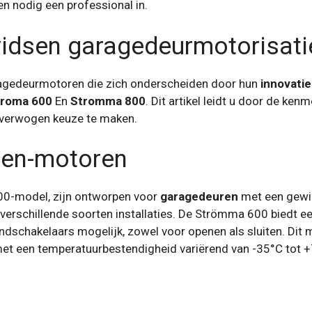
en nodig een professional in.
vidsen garagedeurmotorisati
ragedeurmotoren die zich onderscheiden door hun
innovatie
troma 600
En
Stromma 800
. Dit artikel leidt u door de ke
overwogen keuze te maken.
sen-motoren
0-model, zijn ontworpen voor
garagedeuren
met een gewi
 verschillende soorten installaties. De Strömma 600 biedt e
ndschakelaars mogelijk, zowel voor openen als sluiten. Dit
t een temperatuurbestendigheid variërend van -35°C tot +