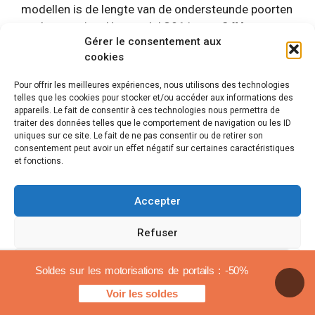
modellen is de lengte van de ondersteunde poorten
en de spanning. Het model
391
is een
24V-motor
Gérer le consentement aux
en kan poorten uitrusten tot een lengte van 4 meter
cookies
(2 meter per vleugel) en 5 meter als er een
elektrisch slot wordt toegevoegd.
Pour offrir les meilleures expériences, nous utilisons des technologies
telles que les cookies pour stocker et/ou accéder aux informations des
appareils. Le fait de consentir à ces technologies nous permettra de
Van zijn kant de automatiseringskit
FAAC 390 is
traiter des données telles que le comportement de navigation ou les ID
een 230V-motor
. Het is ontworpen voor poorten
uniques sur ce site. Le fait de ne pas consentir ou de retirer son
van maximaal 1,8 meter per vleugel en tot 3 meter
consentement peut avoir un effet négatif sur certaines caractéristiques
et fonctions.
met elektrisch slot.
Accepter
Opnieuw vinden we het zelfsluitende systeem. Als
uw poort minder dan 8 meter meet voor de FAAC
Refuser
391 en minder dan 3,6 meter voor de FAAC 390, is
de installatie van een elektrisch slot niet nodig.
Voir les préférences
Soldes sur les motorisations de portails : -50%
In deze twee modellen zijn mechanische aanslagen
Voir les soldes
Cookiebeleid
Juridische mededelingen
geïntegreerd. U hoeft geen openings- en