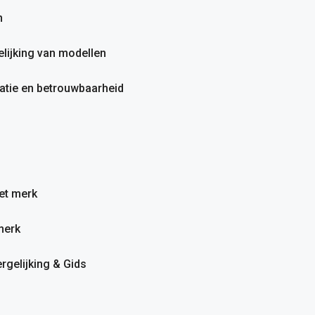
n
ijking van modellen
tie en betrouwbaarheid
et merk
merk
rgelijking & Gids