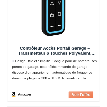
Contrôleur Accès Portail Garage –
Transmetteur 6 Touches Polyvalent,
Système Activation Porte Et Barrière |
Design Utile et Simplifié: Conçue pour de nombreuses
Idéal Utilisation Journalière Résidence
portes de garage, cette télécommande de garage
Extérieur Automobile Protection Foyer
dispose d'un appariement automatique de fréquence
dans une plage de 300 à 915 MHz, améliorant la
commodité de l'utilisateur en éliminant la configuration
manuelle. Elle
Amazon