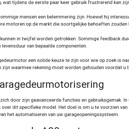
at tijdens de eerste paar keer gebruik frustrerend kan zij
sommige mensen een belemmering zijn. Hoewel hij interessa
ere motoren op de markt die soortgelijke behoeften zouden
 kunnen in twijfel worden getrokken. Sommige feedback dui
de levensduur van bepaalde componenten.
edeurmotor een solide keuze te zijn voor wie op zoek is naa
en zijn waarmee rekening moet worden gehouden voordat u t
garagedeurmotorisering
ch door zijn geavanceerde functies en gebruiksgemak. In dit
k over dit specifieke model. Het doel is om u te voorzien va
 van het automatiseren van uw garageopeningssysteem.