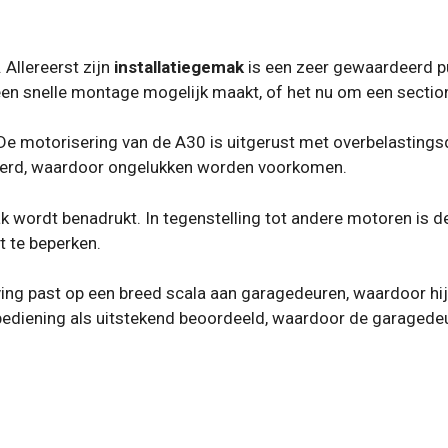
Allereerst zijn
installatiegemak
is een zeer gewaardeerd p
een snelle montage mogelijk maakt, of het nu om een ​​sectio
 De motorisering van de A30 is uitgerust met overbelastin
teerd, waardoor ongelukken worden voorkomen.
k wordt benadrukt. In tegenstelling tot andere motoren is d
t te beperken.
ing past op een breed scala aan garagedeuren, waardoor hij a
bediening als uitstekend beoordeeld, waardoor de garagedeu