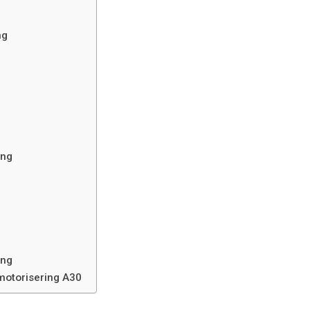
ng
ing
ing
motorisering A30