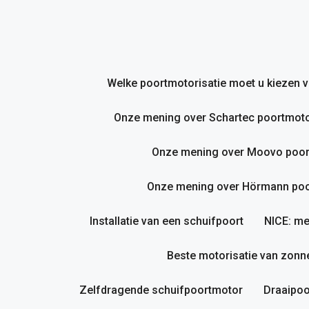
Ga
naar
de
inhoud
Welke poortmotorisatie moet u kiezen
Onze mening over Schartec poortmoto
Onze mening over Moovo poor
Onze mening over Hörmann poor
Installatie van een schuifpoort
NICE: me
Beste motorisatie van zonne
Zelfdragende schuifpoortmotor
Draaipoo