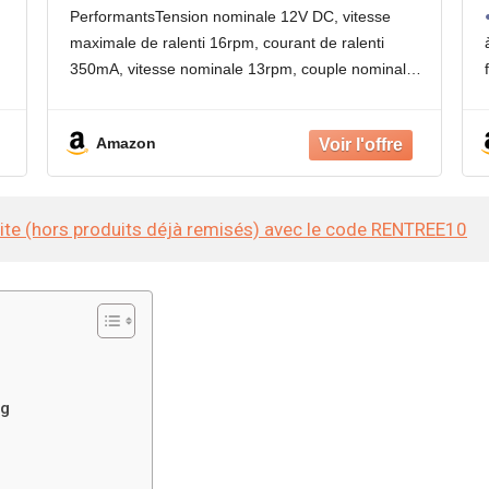
d
Autobloquant Inversé Mini Turbine
PerformantsTension nominale 12V DC, vitesse
te
Motoréducteur pour Bricolage Robot
maximale de ralenti 16rpm, courant de ralenti
Rotatif Serrure Porte Rideau Machine
350mA, vitesse nominale 13rpm, couple nominal
80kg.cm, courant nominal 6.5A, rapport de
réduction 1:505. Offre une transmission de
Amazon
puissance stable et un couple élevé
site (hors produits déjà remisés) avec le code RENTREE10
ng