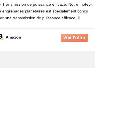
planétaire, rotation dans le sens
Transmission de puissance efficace: Notre moteur
horaire et antihoraire(12V Only
à engrenages planétaires est spécialement conçu
motor,263RPM)
for une transmission de puissance efficace. Il
assure une puissance de sortie stable grâce à la
coopération de plusieurs engrenages et convient à
Amazon
tous les types