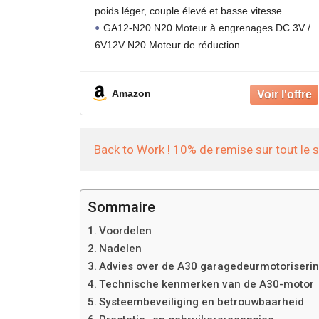
Mini moteur à engrenages de retar
poids léger, couple élevé et basse vitesse.
Micro moteur pour voiture intelligen
GA12-N20 N20 Moteur à engrenages DC 3V /
6V12V N20 Moteur de réduction
Excellent remplacement pour le moteur à
engrenages à courant continu rouillé ou
Amazon
endommagé
Back to Work ! 10% de remise sur tout le 
Sommaire
Voordelen
Nadelen
Advies over de A30 garagedeurmotoriseri
Technische kenmerken van de A30-motor
Systeembeveiliging en betrouwbaarheid