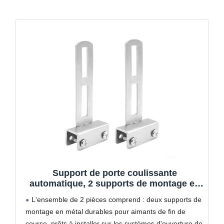
Support de porte coulissante
automatique, 2 supports de montage en
métal, pour aimants de fin de course,
L'ensemble de 2 pièces comprend : deux supports de
design carré pour ouvre-porte
montage en métal durables pour aimants de fin de
coulissante automatique, stabilité
course, prêts à installer sur les systèmes d'ouverture de