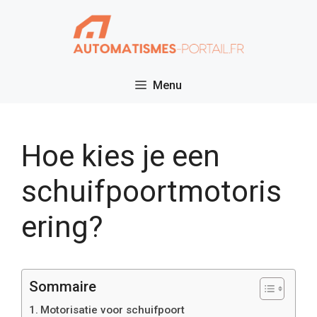
Ga
naar
de
inhoud
Menu
Hoe kies je een
schuifpoortmotoris
ering?
Sommaire
Motorisatie voor schuifpoort