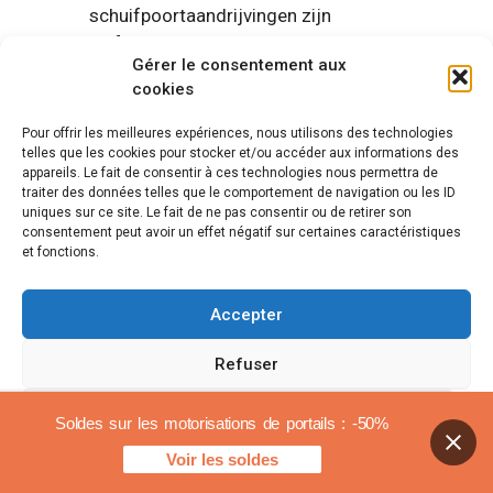
schuifpoortaandrijvingen zijn
zelfvergrendelend. Het is ook het meest
Gérer le consentement aux
effectieve systeem om inbraakpogingen
cookies
tegen te gaan.
Pour offrir les meilleures expériences, nous utilisons des technologies
5. Accessoires
telles que les cookies pour stocker et/ou accéder aux informations des
appareils. Le fait de consentir à ces technologies nous permettra de
traiter des données telles que le comportement de navigation ou les ID
beschikbaar voor uw
uniques sur ce site. Le fait de ne pas consentir ou de retirer son
consentement peut avoir un effet négatif sur certaines caractéristiques
motor
et fonctions.
Er zijn vele accessoires om de motorisering van uw
Accepter
poort te verbeteren. De afstandsbediening is
Refuser
bijvoorbeeld het best verkochte accessoire.
Voir les préférences
Op afstand
Soldes sur les motorisations de portails : -50%
Voir les soldes
Cookiebeleid
Juridische mededelingen
Om uw elektrische poort te bedienen is een