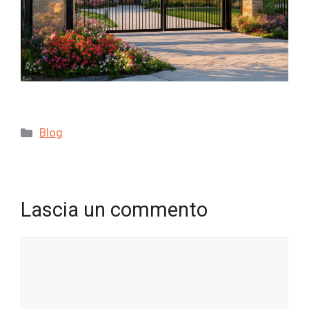
Categorie
Blog
Lascia un commento
Commento