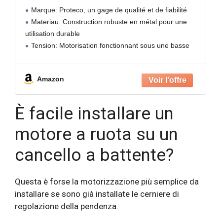
MYASTER 4.24 by PROTECO
Marque: Proteco, un gage de qualité et de fiabilité
Materiau: Construction robuste en métal pour une
utilisation durable
Tension: Motorisation fonctionnant sous une basse
tension de 24V pour une sécurité optimale
Design: Motorisation discrète avec montage mural,
Amazon
idéale pour les
È facile installare un
motore a ruota su un
cancello a battente?
Questa è forse la motorizzazione più semplice da
installare se sono già installate le cerniere di
regolazione della pendenza.