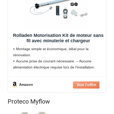
Rolladen Motorisation Kit de moteur sans
fil avec minuterie et chargeur
Montage simple et économique, idéal pour la
rénovation.
Aucune prise de courant nécessaire. – Aucune
alimentation électrique requise lors de l’installation.
Chargement possible par chargeur avec fiche creuse
ou panneau solaire (non inclus)
Amazon
Le moteur, le câble de charge et
Proteco Myflow