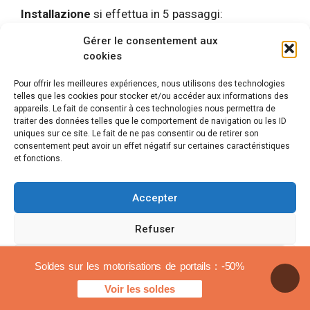
Installazione
si effettua in 5 passaggi:
Gérer le consentement aux
Fissaggio motori e ruote con gli elementi
cookies
forniti
Fissare la scheda di controllo
Pour offrir les meilleures expériences, nous utilisons des technologies
telles que les cookies pour stocker et/ou accéder aux informations des
Fissaggio dell’indicatore e delle celle
appareils. Le fait de consentir à ces technologies nous permettra de
Cablaggio tra tutti gli accessori e i motori.
traiter des données telles que le comportement de navigation ou les ID
Configurazione del telecomando e
uniques sur ce site. Le fait de ne pas consentir ou de retirer son
consentement peut avoir un effet négatif sur certaines caractéristiques
impostazioni del motore
et fonctions.
Conclusione
Accepter
Refuser
Là
la motorizzazione a ruota per cancello è
sicuramente la migliore
per tutte le installazioni
Voir les préférences
dove i motori standard non sono adatti. Se hai una
Soldes sur les motorisations de portails : -50%
pendenza, un’apertura verso l’esterno, un’apertura
Voir les soldes
Politica sui cookie
Avvisi legali
molto ampia, questa è la modalità di automazione