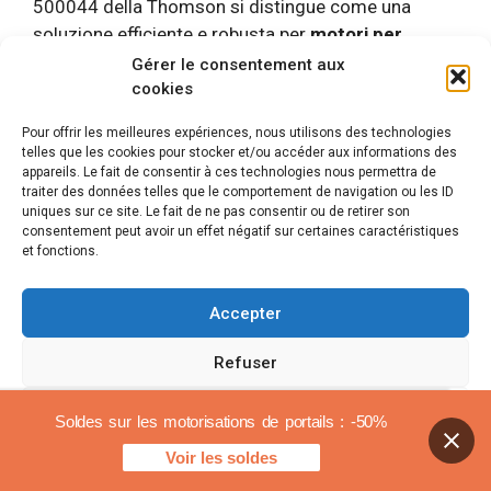
500044 della Thomson si distingue come una
soluzione efficiente e robusta per
motori per
cancelli
. La sua possibilità di collegare fino a 35
Gérer le consentement aux
telecomandi lo rende perfetto per i piccoli
cookies
condomini. Apprezziamo particolarmente la sua
Pour offrir les meilleures expériences, nous utilisons des technologies
durata, facilità d’uso e funzionalità di sicurezza
telles que les cookies pour stocker et/ou accéder aux informations des
avanzate come il rilevamento degli ostacoli e
appareils. Le fait de consentir à ces technologies nous permettra de
traiter des données telles que le comportement de navigation ou les ID
l’avvio graduale. L’integrazione del WiFi e della
uniques sur ce site. Le fait de ne pas consentir ou de retirer son
tastiera wireless fornisce un notevole valore
consentement peut avoir un effet négatif sur certaines caractéristiques
aggiunto, migliorando la sicurezza e fornendo
et fonctions.
maggiore flessibilità e comodità. Nonostante la
necessità di installazione tecnica, questo kit è
Accepter
un’ottima scelta per i proprietari residenziali e i
piccoli amministratori condominiali che cercano
Refuser
automazioni per cancelli
affidabile e moderno.
Voir les préférences
Soldes sur les motorisations de portails : -50%
Motorizzazione a braccio
Voir les soldes
Politica sui cookie
Avvisi legali
articolato per cancelli a