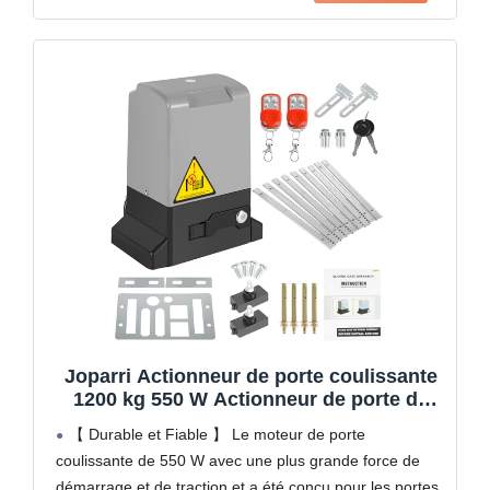
Joparri Actionneur de porte coulissante
1200 kg 550 W Actionneur de porte de
garage avec 2 télécommandes, 2 clés de
【 Durable et Fiable 】 Le moteur de porte
déverrouillage et fonction de fermeture
coulissante de 550 W avec une plus grande force de
automatique pour hôtel bis, usine, portail
démarrage et de traction et a été conçu pour les portes