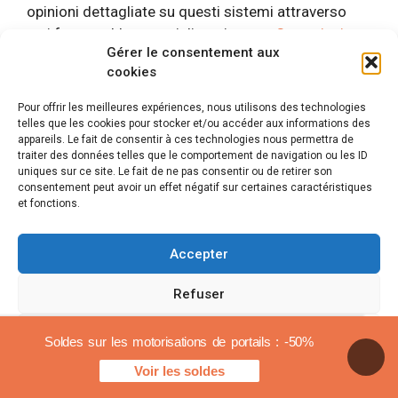
opinioni dettagliate su questi sistemi attraverso
vari forum e blog specializzati, come
Costruisci
Gérer le consentement aux
forum
O
Stella Exavia
.
cookies
Per coloro che stanno considerando
Pour offrir les meilleures expériences, nous utilisons des technologies
motorizzazione della porta del garage
, le
telles que les cookies pour stocker et/ou accéder aux informations des
appareils. Le fait de consentir à ces technologies nous permettra de
soluzioni del brand
Carino
rappresentano opzioni
traiter des données telles que le comportement de navigation ou les ID
interessanti. Tuttavia, è fondamentale considerare
uniques sur ce site. Le fait de ne pas consentir ou de retirer son
le esperienze passate degli utenti e rimanere
consentement peut avoir un effet négatif sur certaines caractéristiques
et fonctions.
informati sulle novità tecnologiche per fare la
scelta più consapevole.
Accepter
Refuser
Voir les préférences
Soldes sur les motorisations de portails : -50%
Voir les soldes
Politica sui cookie
Avvisi legali
Opinione sulla