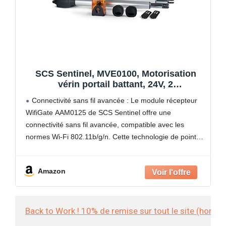
SCS Sentinel, MVE0100, Motorisation
vérin portail battant, 24V, 2
télécommandes portée 50m, Feu
Connectivité sans fil avancée : Le module récepteur
clignotant ampoule LED, Garantie 5 ans,
WifiGate AAM0125 de SCS Sentinel offre une
Long. 4 m, 400 Kg max, OpenGate1
connectivité sans fil avancée, compatible avec les
normes Wi-Fi 802.11b/g/n. Cette technologie de pointe
assure une connexion stable et fiable entre votre
motorisation de portail
Amazon
Back to Work ! 10% de remise sur tout le site (hors