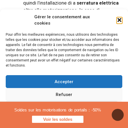
quindi l’installazione di a
serratura elettrica
oltre alla motorizzazione. In caso di
Gérer le consentement aux
interruzione di corrente, dovrai
cookies
semplicemente sbloccare la serratura per
aprire manualmente il tuo cancello. Se non
Pour offrir les meilleures expériences, nous utilisons des technologies
disponi di nessun altro accesso alla tua
telles que les cookies pour stocker et/ou accéder aux informations des
appareils. Le fait de consentir à ces technologies nous permettra de
proprietà, come un cancello, o se non stai
traiter des données telles que le comportement de navigation ou les ID
pensando di aggiungere una batteria di
uniques sur ce site. Le fait de ne pas consentir ou de retirer son
riserva, ti consigliamo di optare per questa
consentement peut avoir un effet négatif sur certaines caractéristiques
et fonctions.
opzione.
Autobloccante:
il cancello si blocca al
Accepter
termine della manovra, sia in apertura che in
Refuser
chiusura. La maggior parte degli operatori
per cancelli scorrevoli sono autobloccanti. È
Voir les préférences
anche il sistema più efficace per contrastare
Soldes sur les motorisations de portails : -50%
i tentativi di intrusione.
Voir les soldes
Politica sui cookie
Avvisi legali