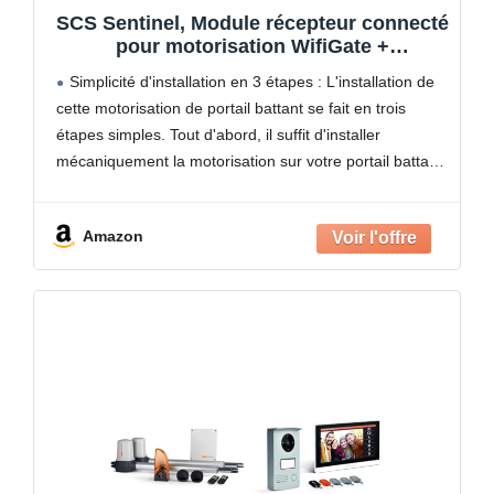
SCS Sentinel, Module récepteur connecté
pour motorisation WifiGate +
Motorisation À Vérins Pour Portail
Simplicité d'installation en 3 étapes : L'installation de
Battant 2 Télécommandes Longue
cette motorisation de portail battant se fait en trois
Portée, Feu Clignotant Ampoule LED,
étapes simples. Tout d'abord, il suffit d'installer
OpenGate1
mécaniquement la motorisation sur votre portail battant.
Ensuite, vous devez la raccorder électriquement pour
l'alimenter en
Amazon