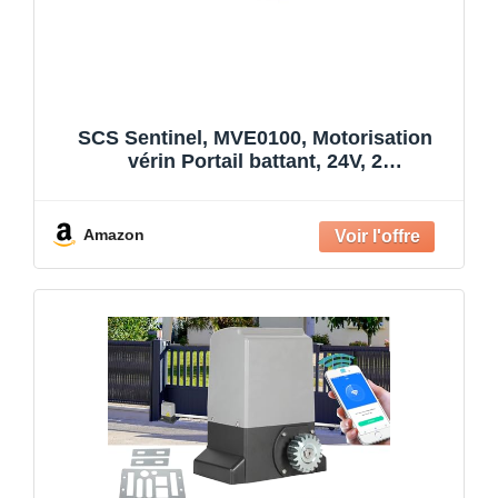
SCS Sentinel, MVE0100, Motorisation
vérin Portail battant, 24V, 2
télécommandes & PVF0042 - Interphone
vidéo filaire avec badges - option RFID -
Ecran tactile - 7 pouces
Amazon