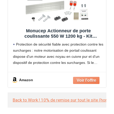
Monucep Actionneur de porte
coulissante 550 W 1200 kg - Kit
motorisation pour porte de garage - Avec
Protection de sécurité fiable avec protection contre les
télécommandes et fonction Wi-Fi -
surcharges : notre motorisation de portail coulissant
Entraînement automatique de portail à
dispose d'un moteur avec noyau en cuivre pur et d'un
battants - Étanche
dispositif de protection contre les surcharges. Si le
moteur détecte une chaleur excessive, il coupe
Amazon
Back to Work ! 10% de remise sur tout le site (hors