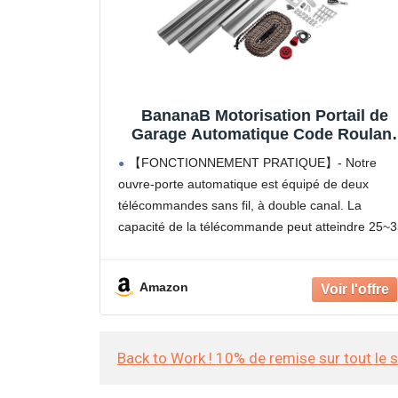
BananaB Motorisation Portail de
Garage Automatique Code Roulant
800 N Complet pour Porte Basculan
【FONCTIONNEMENT PRATIQUE】- Notre
154W max Portail Électrique a Véri
ouvre-porte automatique est équipé de deux
avec Code Roulant, Portes
télécommandes sans fil, à double canal. La
Sectionnelles et Portes Basculante
capacité de la télécommande peut atteindre 25~
mètres (50 m en zone ouverte).
【TRAVAIL À FAIBLE BRUIT】- L'opérateur de
Amazon
l'ouvre-porte produit moins de 60
Back to Work ! 10% de remise sur tout le 