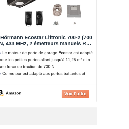
Hörmann Ecostar Liftronic 700-2 (700
N, 433 MHz, 2 émetteurs manuels RSC
4 + 1 bouton intérieur PB 1, pour
Le moteur de porte de garage Ecostar est adapté
portes de garage allant jusqu'à 11,25
pour les petites portes allant jusqu'à 11,25 m² et a
m², avec accessoires de montage)
une force de traction de 700 N.
4510474, multicolore
Ce moteur est adapté aux portes battantes et
portes sectionnelles, il est livré prêt
Amazon