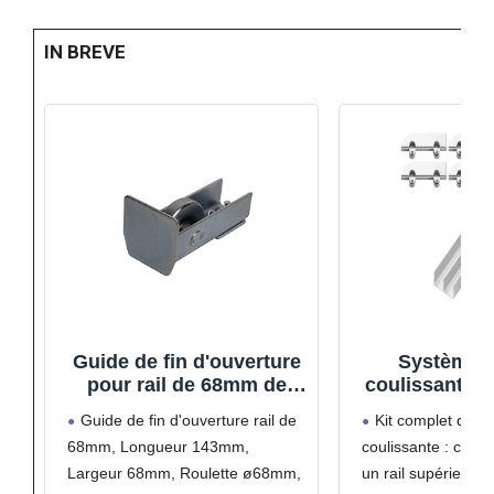
IN BREVE
Guide de fin d'ouverture
Système d
pour rail de 68mm de
coulissante à
portail autoportant
avec rail de
Guide de fin d'ouverture rail de
Kit complet de ra
alliage d'alu
68mm, Longueur 143mm,
coulissante : ce 
un fonctionne
Largeur 68mm, Roulette ø68mm,
un rail supérieur, un