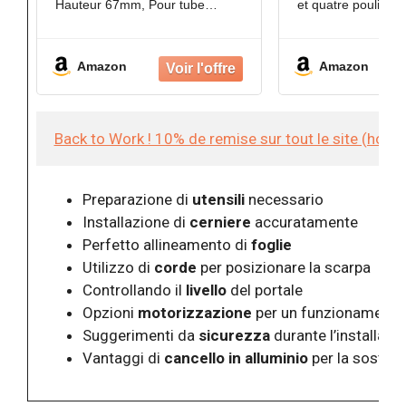
Hauteur 67mm, Pour tube
et quatre poulies 
68x68mm (FN36525), Matière
installation simple 
acier
système de porte c
Amazon
Amazon
Construction dura
à partir de matéria
ce
Back to Work ! 10% de remise sur tout le site (hor
Preparazione di
utensili
necessario
Installazione di
cerniere
accuratamente
Perfetto allineamento di
foglie
Utilizzo di
corde
per posizionare la scarpa
Controllando il
livello
del portale
Opzioni
motorizzazione
per un funzionamento
Suggerimenti da
sicurezza
durante l’installazi
Vantaggi di
cancello in alluminio
per la sostenib