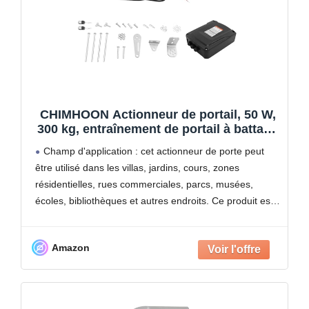
CHIMHOON Actionneur de portail, 50 W,
300 kg, entraînement de portail à battant,
kit d'entraînement de portail,
Champ d'application : cet actionneur de porte peut
télécommande de portail de jardin,
être utilisé dans les villas, jardins, cours, zones
entraînement automatique de portail
résidentielles, rues commerciales, parcs, musées,
pivotant à 1 aile
écoles, bibliothèques et autres endroits. Ce produit est
compatible avec la plupart des systèmes de contrôle
d'accès tiers équipés
Amazon