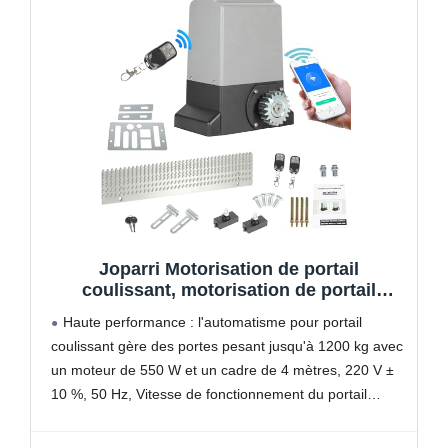
Joparri Motorisation de portail
coulissant, motorisation de portail
coulissant 550 W, modèle WiFi Bluetooth,
Haute performance : l'automatisme pour portail
avec rail de télécommande, motorisation
coulissant gère des portes pesant jusqu'à 1200 kg avec
de portail jusqu'à 1200 kg, support de 4
un moteur de 550 W et un cadre de 4 mètres, 220 V ±
mètres
10 %, 50 Hz, Vitesse de fonctionnement du portail
coulissant :