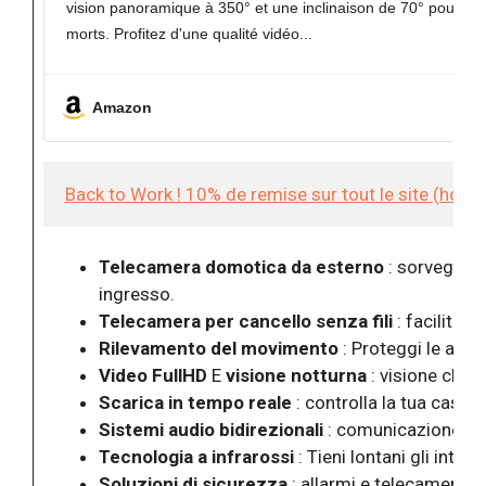
vision panoramique à 350° et une inclinaison de 70° pour vo
morts. Profitez d'une qualité vidéo
Amazon
Back to Work ! 10% de remise sur tout le site (hor
Telecamera domotica da esterno
: sorveglian
ingresso.
Telecamera per cancello senza fili
: facilità 
Rilevamento del movimento
: Proteggi le aree
Video FullHD
E
visione notturna
: visione chiar
Scarica in tempo reale
: controlla la tua casa 
Sistemi audio bidirezionali
: comunicazione con i
Tecnologia a infrarossi
: Tieni lontani gli intrus
Soluzioni di sicurezza
: allarmi e telecamere pe