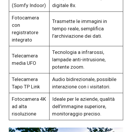
(Somfy Indoor)
digitale 8x.
Fotocamera
Trasmette le immagini in
con
tempo reale, semplifica
registratore
l’archiviazione dei dati.
integrato
Tecnologia a infrarossi,
Telecamera
lampade anti-intrusione,
media UFO
potente zoom.
Telecamera
Audio bidirezionale, possibile
Tapo TP Link
interazione con i visitatori.
Fotocamera 4K
Ideale per le aziende, qualità
ad alta
dell’immagine superiore,
risoluzione
monitoraggio preciso.