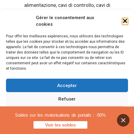
alimentazione, cavi di controllo, cavi di
comunicazione, ecc.
Gérer le consentement aux
Determinare la lunghezza dei cavi necessari,
cookies
tenendo conto del percorso più sicuro e
meno esposto ad attacchi meccanici
Pour offrir les meilleures expériences, nous utilisons des technologies
telles que les cookies pour stocker et/ou accéder aux informations des
esterni.
appareils. Le fait de consentir à ces technologies nous permettra de
Scegli il tipo di guaina adatta per ogni cavo.
traiter des données telles que le comportement de navigation ou les ID
Per i cavi elettrici è spesso consigliata una
uniques sur ce site. Le fait de ne pas consentir ou de retirer son
consentement peut avoir un effet négatif sur certaines caractéristiques
guaina ICTA con diametro di 20 mm o 25
et fonctions.
mm.
Calcolare il numero di condotti in base al
Accepter
numero di circuiti distinti e al loro percorso.
È prudente prevedere un condotto separato
Refuser
per i cavi di segnalazione e di controllo per
evitare interferenze elettromagnetiche.
Voir les préférences
Soldes sur les motorisations de portails : -50%
È inoltre importante rispettare le norme di
Voir les soldes
Politica sui cookie
Avvisi legali
sicurezza in vigore, come la norma NF C 15-100 per