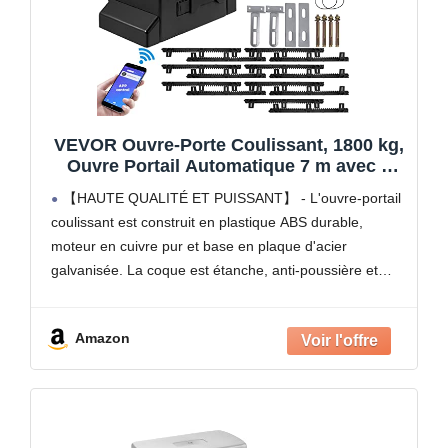
VEVOR Ouvre-Porte Coulissant, 1800 kg,
Ouvre Portail Automatique 7 m avec 4
Télécommandes et Contrôle APP, Moteur
【HAUTE QUALITÉ ET PUISSANT】 - L'ouvre-portail
de Portail Électrique pour Allée Roulante,
coulissant est construit en plastique ABS durable,
Kit Système Sécurité Opérateur de
moteur en cuivre pur et base en plaque d'acier
Portail
galvanisée. La coque est étanche, anti-poussière et
résistante à la corrosion et à la rouille. Le puissant
moteur
Amazon