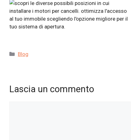
Categorie
Blog
Lascia un commento
Commento