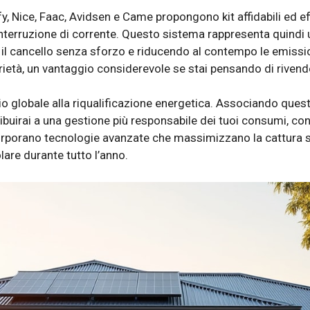
 Nice, Faac, Avidsen e Came propongono kit affidabili ed eff
di interruzione di corrente. Questo sistema rappresenta quin
il cancello senza sforzo e riducendo al contempo le emission
rietà, un vantaggio considerevole se stai pensando di rivender
o globale alla riqualificazione energetica. Associando ques
ibuirai a una gestione più responsabile dei tuoi consumi, co
orporano tecnologie avanzate che massimizzano la cattura s
are durante tutto l’anno.