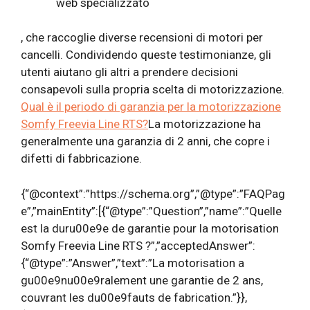
web specializzato
, che raccoglie diverse recensioni di motori per
cancelli. Condividendo queste testimonianze, gli
utenti aiutano gli altri a prendere decisioni
consapevoli sulla propria scelta di motorizzazione.
Qual è il periodo di garanzia per la motorizzazione
Somfy Freevia Line RTS?
La motorizzazione ha
generalmente una garanzia di 2 anni, che copre i
difetti di fabbricazione.
{“@context”:”https://schema.org”,”@type”:”FAQPag
e”,”mainEntity”:[{“@type”:”Question”,”name”:”Quelle
est la duru00e9e de garantie pour la motorisation
Somfy Freevia Line RTS ?”,”acceptedAnswer”:
{“@type”:”Answer”,”text”:”La motorisation a
gu00e9nu00e9ralement une garantie de 2 ans,
couvrant les du00e9fauts de fabrication.”}},