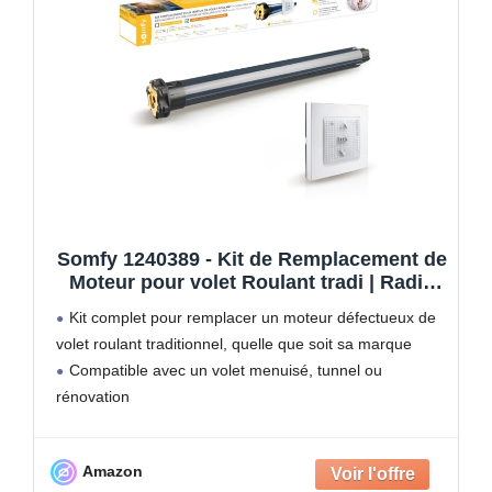
Somfy 1240389 - Kit de Remplacement de
Moteur pour volet Roulant tradi | Radio
RTS | 20 Nm | Porte-fenêtre
Kit complet pour remplacer un moteur défectueux de
volet roulant traditionnel, quelle que soit sa marque
Compatible avec un volet menuisé, tunnel ou
rénovation
Contrôle du volet roulant depuis l'interrupteur radio
RTS présent sur votre installation actuelle (nouvelle
Amazon
programmation à