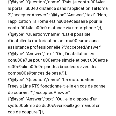
{“@type”:”Question”,”name”:”Puis-je contru00f4ler
le portail u00e0 distance sans l’application TaHoma
?”,”acceptedAnswer”:{“@type”:”Answer”,”text”:”Non,
l’application TaHoma est nu00e9cessaire pour le
contru00f4le u00e0 distance via smartphone.”}},
{“@type”:”Question”,”name”:”Est-il possible
d’installer la motorisation soi-mu00eame sans
assistance professionnelle ?”,”acceptedAnswer”:
{“@type”:”Answer”,”text”:”Oui, l’installation est
conu00e7ue pour u00eatre simple et peut u00eatre
ru00e9alisu00e9e par des bricoleurs avec des
compu00e9tences de base.”}},
{“@type”:”Question”,”name”:”La motorisation
Freevia Line RTS fonctionne-t-elle en cas de panne
de courant ?”,”acceptedAnswer”:
{“@type”:”Answer”,”text”:”Oui, elle dispose d’un
systu00e8me de du00e9verrouillage manuel en
cas de coupure.”}},