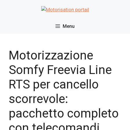
Vai
al
contenuto
Menu
Motorizzazione
Somfy Freevia Line
RTS per cancello
scorrevole:
pacchetto completo
con telecomandi,