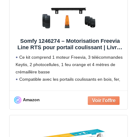
Somfy 1246274 – Motorisation Freevia
Line RTS pour portail coulissant | Livrée
avec 3 télécommandes Keytis, feu
Ce kit comprend 1 moteur Freevia, 3 télécommandes
orange, photocellules et 4m de
Keytis, 2 photocellules, 1 feu orange et 4 mètres de
crémaillère | Fabriquée en France |
crémaillère basse
Compatible app TaHoma
Compatible avec les portails coulissants en bois, fer,
PVC ou aluminium, d'une longueur maxi de 7 m et d'un
poids
Amazon